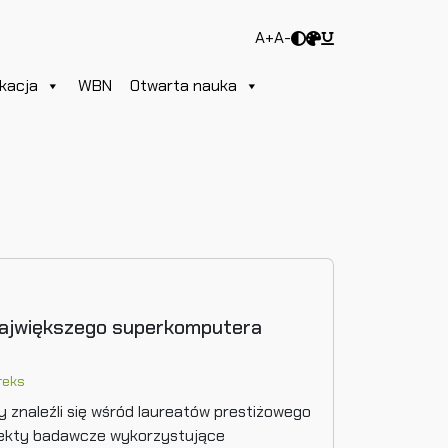
A+
A-
kacja
WBN
Otwarta nauka
największego superkomputera
reks
y znaleźli się wśród laureatów prestiżowego
ojekty badawcze wykorzystujące