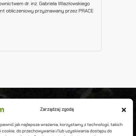
wnictwem dr. inż. Gabriela Wlazłowskiego
rant obliczeniowy przyznawany przez PRACE
iwersytet Warszawski
Zarządzaj zgodą
terdyscyplinarne Centrum Modelowania
tematycznego i Komputerowego
pewnić jak najlepsze wrażenia, korzystamy z technologii, takich
iki cookie, do przechowywania i/lub uzyskiwania dostępu do