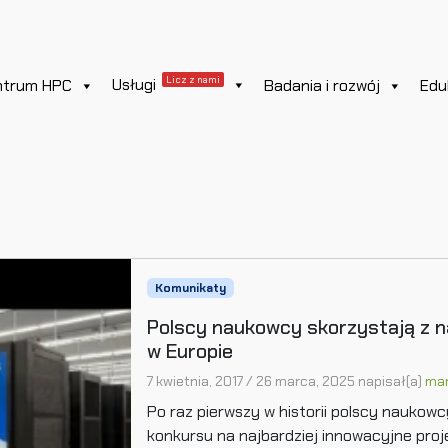
Licz z nami
Usługi
ntrum HPC
Badania i rozwój
Edu
Komunikaty
Polscy naukowcy skorzystają z 
w Europie
7 kwietnia, 2017
/
26 marca, 2025
napisał(a)
ma
Po raz pierwszy w historii polscy naukowc
konkursu na najbardziej innowacyjne pr