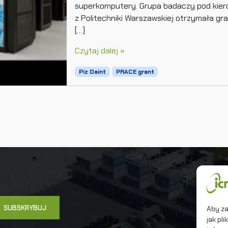
superkomputery. Grupa badaczy pod kiero
z Politechniki Warszawskiej otrzymała g
[…]
Czytaj dalej »
Piz Daint
PRACE grant
Un
In
Ma
Aby za
jak pl