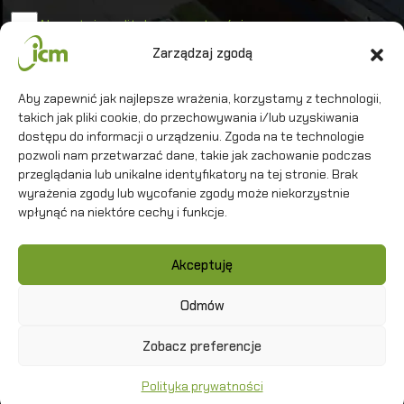
Akceptuję politykę prywatności
Zarządzaj zgodą
Uniwersytet Warszawski
Aby zapewnić jak najlepsze wrażenia, korzystamy z technologii,
takich jak pliki cookie, do przechowywania i/lub uzyskiwania
Interdyscyplinarne Centrum Modelowania
Matematycznego i Komputerowego
dostępu do informacji o urządzeniu. Zgoda na te technologie
pozwoli nam przetwarzać dane, takie jak zachowanie podczas
przeglądania lub unikalne identyfikatory na tej stronie. Brak
wyrażenia zgody lub wycofanie zgody może niekorzystnie
wpłynąć na niektóre cechy i funkcje.
Kontakt
Akceptuję
Polityka prywatności
Mapa strony
Odmów
Zobacz preferencje
Copyright
©
2026 ICM UW
Polityka prywatności