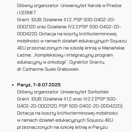
Główny organizator: Uniwersytet Karola w Pradze
i CESNET
Grant: IDUB; Działanie II.1.2, PSP 500-D402-20-
0002120 oraz Działanie IV.2.2,PSP 500-D402-20-
0004220; Dotacja na koszty krótkoterminowej
mobilności w ramach działań edukacyjnych Sojuszu
4EU przeznaczonych na szkołę letnią w Mariańskie
Łaźnie: „Kompleksowy i integracyjny program
edukacyjny w onkologii”; Dyrektor Grantu,
dr Catherine Suski Grabowski
Paryż, 7-9.07.2025
Główny organizator: Uniwersytet Sorboński
Grant: IDUB; Działania II.1.2 oraz IV.2.2 (PSP 500-
D402-20-0002120, PSP 500-D402-20-0004220);
Dotacja na koszty krótkoterminowej mobilności
w ramach działań edukacyjnych Sojuszu 4EU
przeznaczonych na szkołę letnią w Paryżu: