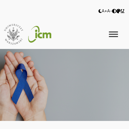
A+
A-