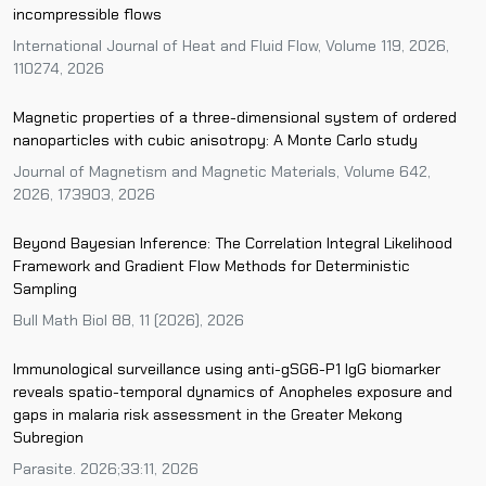
incompressible flows
International Journal of Heat and Fluid Flow, Volume 119, 2026,
110274, 2026
Magnetic properties of a three-dimensional system of ordered
nanoparticles with cubic anisotropy: A Monte Carlo study
Journal of Magnetism and Magnetic Materials, Volume 642,
2026, 173903, 2026
Beyond Bayesian Inference: The Correlation Integral Likelihood
Framework and Gradient Flow Methods for Deterministic
Sampling
Bull Math Biol 88, 11 (2026), 2026
Immunological surveillance using anti-gSG6-P1 IgG biomarker
reveals spatio-temporal dynamics of Anopheles exposure and
gaps in malaria risk assessment in the Greater Mekong
Subregion
Parasite. 2026;33:11, 2026