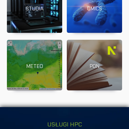
STUDIA
OMICS
METEO
PON
USŁUGI HPC