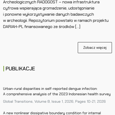
Archeologicznych RADOGOST – nowa infrastruktura
cyfrowa wspierająca gromadzenie, udostępnianie
i ponowne wykorzystywanie danych badawczych
w archeologii. Repozytorium powstało w ramach projektu
DARIAH-PL finansowanego ze środków […]
Zobacz więcej
PUBLIKACJE
Urban-rural disparities in self-reported dengue infection:
A comprehensive analysis of the 2023 Indonesian health survey
Global Transitions, Volume 8, Issue 1, 2026, Pages 10-21, 2026
A new nonlinear dissipative boundary condition for internal