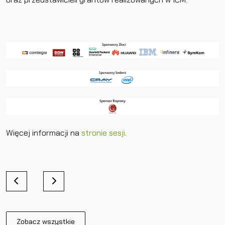
Więcej informacji na
stronie sesji
.
N
a
w
i
Zobacz wszystkie
g