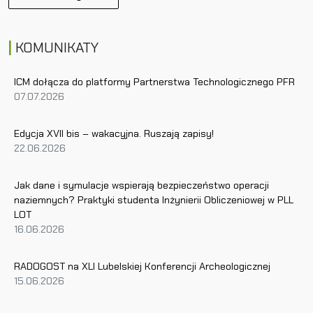
a
c
KOMUNIKATY
j
a
w
ICM dołącza do platformy Partnerstwa Technologicznego PFR
07.07.2026
p
i
s
Edycja XVII bis – wakacyjna. Ruszają zapisy!
u
22.06.2026
Jak dane i symulacje wspierają bezpieczeństwo operacji
naziemnych? Praktyki studenta Inżynierii Obliczeniowej w PLL
LOT
16.06.2026
RADOGOST na XLI Lubelskiej Konferencji Archeologicznej
15.06.2026