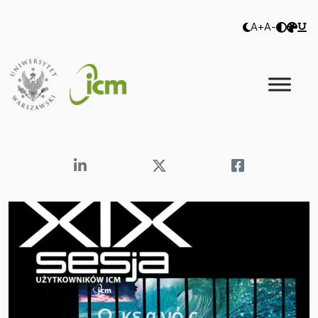
A+
A-