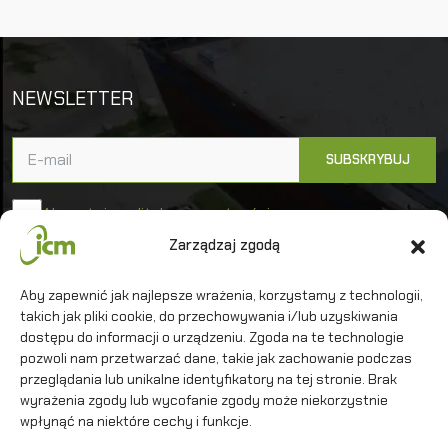
NEWSLETTER
Akceptuję politykę prywatności
Zarządzaj zgodą
Uniwersytet Warszawski
Aby zapewnić jak najlepsze wrażenia, korzystamy z technologii,
Interdyscyplinarne Centrum Modelowania
takich jak pliki cookie, do przechowywania i/lub uzyskiwania
Matematycznego i Komputerowego
dostępu do informacji o urządzeniu. Zgoda na te technologie
pozwoli nam przetwarzać dane, takie jak zachowanie podczas
przeglądania lub unikalne identyfikatory na tej stronie. Brak
wyrażenia zgody lub wycofanie zgody może niekorzystnie
wpłynąć na niektóre cechy i funkcje.