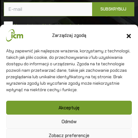
Akceptuję politykę prywatności
Zarządzaj zgodą
Uniwersytet Warszawski
Aby zapewnić jak najlepsze wrażenia, korzystamy z technologii,
Interdyscyplinarne Centrum Modelowania
takich jak pliki cookie, do przechowywania i/lub uzyskiwania
Matematycznego i Komputerowego
dostępu do informacji o urządzeniu. Zgoda na te technologie
pozwoli nam przetwarzać dane, takie jak zachowanie podczas
przeglądania lub unikalne identyfikatory na tej stronie. Brak
wyrażenia zgody lub wycofanie zgody może niekorzystnie
wpłynąć na niektóre cechy i funkcje.
Kontakt
Akceptuję
Polityka prywatności
Mapa strony
Odmów
Zobacz preferencje