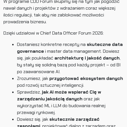
W programie CDO Forum skupimy się na tym jak pogodzić
nawał danych i projektów z wdrażaniem coraz większej
ilości regulacji, tak aby nie zablokować możliwości
prowadzenia biznesu.
Dzięki udziałowi w Chief Data Officer Forum 2026:
Dostaniesz konkretne recepty na
skuteczne data
governance
i master data management. Dowiesz
się, jak poukładać
architekturę i jakość danych
,
by stały się solidną bazą pod każdy projekt – od BI
po zaawansowane AI.
Zrozumiesz, jak
przygotować ekosystem danych
pod rozwój sztucznej inteligencji.
Sprawdzisz,
jak AI może wspierać Cię w
zarządzaniu jakością danych
oraz jak
wykorzystać ML i LLM do budowania realnej
przewagi rynkowej.
Dowiesz się, jak
skutecznie zarządzać
zespołami
, projektować dialog z zarządem oraz