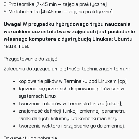
5. Proteomika [7×45 min – zajęcia praktyczne]
6. Metabolomika [4×45 min – zajęcia praktyczne]
Uwaga! W przypadku hybrydowego trybu nauczania
warunkiem uczestnictwa w zajęciach jest posiadanie
własnego komputera z dystrybucją Linuksa: Ubuntu
18.04 TLS.
Przygotowanie do zajęć
Zalecenia dotyczące umiejętności technicznych to m.in.:
kopiowanie plików w Terminal-u pod Linuxem (cp);
łączenie się przez ssh i kopiowanie plików scp w
systemach Linux;
tworzenie folderów w Terminalu Linuxa (mkdir);
znajomość definicji funkcji, zmiennej, parametru,
ramki danych, kolumny lub komórki macierzy;
tworzenie wektora i przypisanie go do zmiennej.
Dokumenty do pobrania