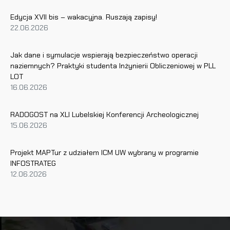
a
w
Edycja XVII bis – wakacyjna. Ruszają zapisy!
22.06.2026
p
i
s
Jak dane i symulacje wspierają bezpieczeństwo operacji
u
naziemnych? Praktyki studenta Inżynierii Obliczeniowej w PLL
LOT
16.06.2026
RADOGOST na XLI Lubelskiej Konferencji Archeologicznej
15.06.2026
Projekt MAPTur z udziałem ICM UW wybrany w programie
INFOSTRATEG
12.06.2026