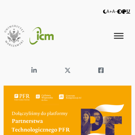
A+
A-