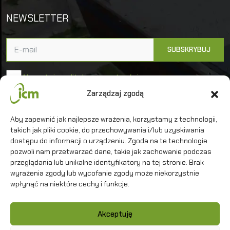
NEWSLETTER
Akceptuję politykę prywatności
Zarządzaj zgodą
Uniwersytet Warszawski
Aby zapewnić jak najlepsze wrażenia, korzystamy z technologii,
Interdyscyplinarne Centrum Modelowania
takich jak pliki cookie, do przechowywania i/lub uzyskiwania
Matematycznego i Komputerowego
dostępu do informacji o urządzeniu. Zgoda na te technologie
pozwoli nam przetwarzać dane, takie jak zachowanie podczas
przeglądania lub unikalne identyfikatory na tej stronie. Brak
wyrażenia zgody lub wycofanie zgody może niekorzystnie
wpłynąć na niektóre cechy i funkcje.
Kontakt
Akceptuję
Polityka prywatności