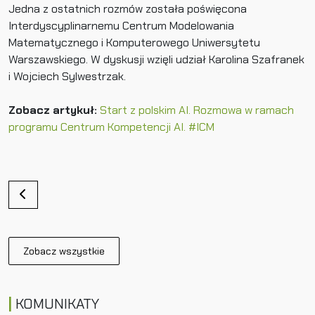
Jedna z ostatnich rozmów została poświęcona
Interdyscyplinarnemu Centrum Modelowania
Matematycznego i Komputerowego Uniwersytetu
Warszawskiego. W dyskusji wzięli udział Karolina Szafranek
i Wojciech Sylwestrzak.
Zobacz artykuł:
Start z polskim AI. Rozmowa w ramach
programu Centrum Kompetencji AI. #ICM
N
a
w
i
Zobacz wszystkie
g
a
c
KOMUNIKATY
j