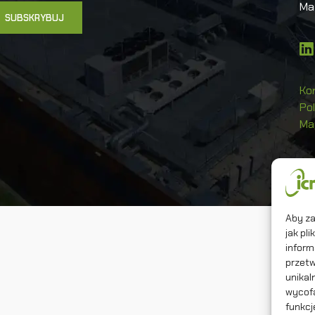
Ma
Ko
Po
Ma
Co
Aby za
jak pl
inform
przetw
unikal
wycofa
funkcj