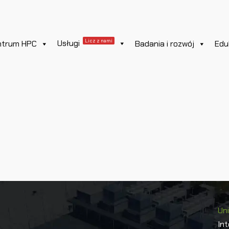
Licz z nami
Usługi
ntrum HPC
Badania i rozwój
Edu
Un
In