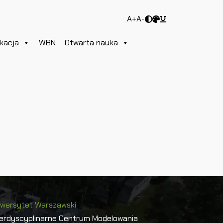
A+
A-
kacja
WBN
Otwarta nauka
iwersytet Warszawski
terdyscyplinarne Centrum Modelowania