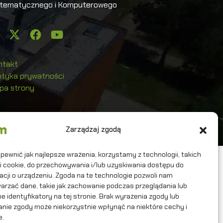
tematycznego i Komputerowego
ntakt
lityka prywatności
pa strony
pyright
©
2026 ICM UW
Zarządzaj zgodą
pewnić jak najlepsze wrażenia, korzystamy z technologii, takich
iki cookie, do przechowywania i/lub uzyskiwania dostępu do
acji o urządzeniu. Zgoda na te technologie pozwoli nam
arzać dane, takie jak zachowanie podczas przeglądania lub
ne identyfikatory na tej stronie. Brak wyrażenia zgody lub
nie zgody może niekorzystnie wpłynąć na niektóre cechy i
e.