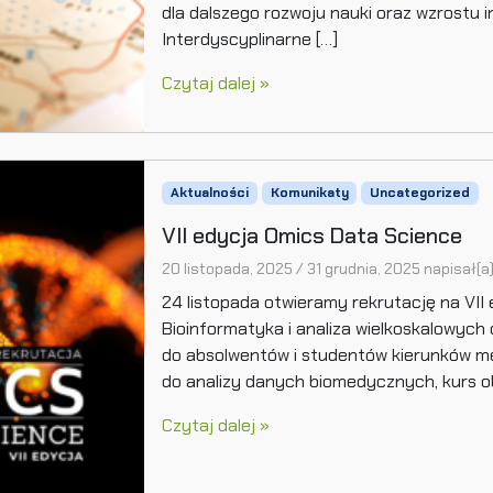
dla dalszego rozwoju nauki oraz wzrostu i
Interdyscyplinarne […]
Czytaj dalej »
Aktualności
Komunikaty
Uncategorized
VII edycja Omics Data Science
20 listopada, 2025
/
31 grudnia, 2025
napisał(a
24 listopada otwieramy rekrutację na VII
Bioinformatyka i analiza wielkoskalowyc
do absolwentów i studentów kierunków m
do analizy danych biomedycznych, kurs o
Czytaj dalej »