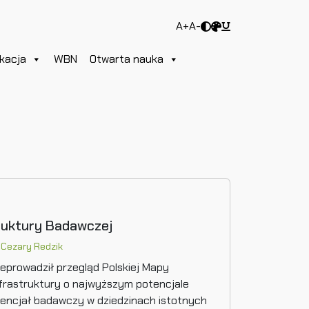
A+
A-
kacja
WBN
Otwarta nauka
truktury Badawczej
)
Cezary Redzik
zeprowadził przegląd Polskiej Mapy
nfrastruktury o najwyższym potencjale
tencjał badawczy w dziedzinach istotnych