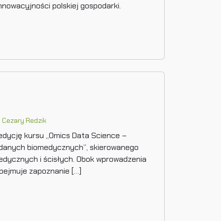
nnowacyjności polskiej gospodarki.
)
Cezary Redzik
 edycję kursu „Omics Data Science –
h danych biomedycznych”, skierowanego
edycznych i ścisłych. Obok wprowadzenia
bejmuje zapoznanie […]