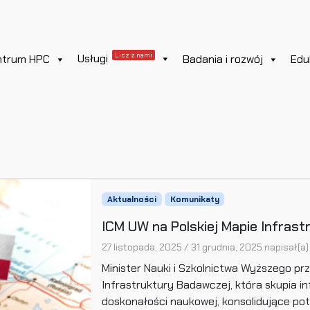
Licz z nami
Usługi
ntrum HPC
Badania i rozwój
Edu
Aktualności
Komunikaty
ICM UW na Polskiej Mapie Infras
27 listopada, 2025
/
31 grudnia, 2025
napisał(a
Minister Nauki i Szkolnictwa Wyższego pr
Infrastruktury Badawczej, która skupia i
doskonałości naukowej, konsolidujące po