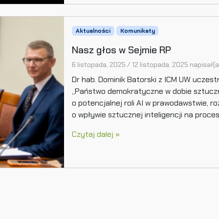
Aktualności
Komunikaty
Nasz głos w Sejmie RP
6 listopada, 2025
/
12 listopada, 2025
napisał(
Dr hab. Dominik Batorski z ICM UW uczest
„Państwo demokratyczne w dobie sztuczne
o potencjalnej roli AI w prawodawstwie, r
o wpływie sztucznej inteligencji na proce
Czytaj dalej »