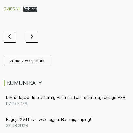
OMICS-VII
Pobierz
N
a
w
i
Zobacz wszystkie
g
a
c
KOMUNIKATY
j
a
w
ICM dołącza do platformy Partnerstwa Technologicznego PFR
07.07.2026
p
i
s
Edycja XVII bis – wakacyjna. Ruszają zapisy!
u
22.06.2026