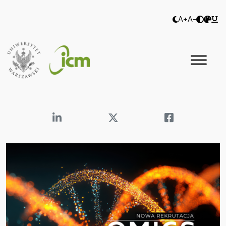
A+
A-