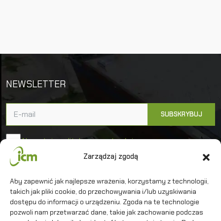
NEWSLETTER
Akceptuję politykę prywatności
Zarządzaj zgodą
Uniwersytet Warszawski
Aby zapewnić jak najlepsze wrażenia, korzystamy z technologii,
Interdyscyplinarne Centrum Modelowania
takich jak pliki cookie, do przechowywania i/lub uzyskiwania
Matematycznego i Komputerowego
dostępu do informacji o urządzeniu. Zgoda na te technologie
pozwoli nam przetwarzać dane, takie jak zachowanie podczas