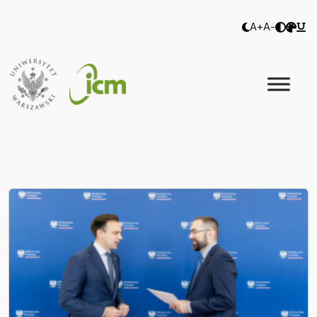
A+
A-