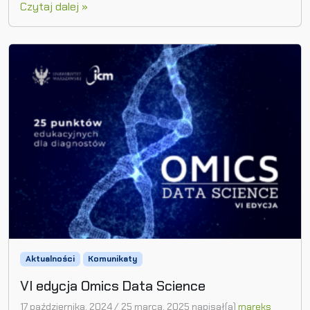
Czytaj dalej »
Aktualności
Komunikaty
VI edycja Omics Data Science
17 października, 2024
/
25 marca, 2025
napisał(a)
mareks