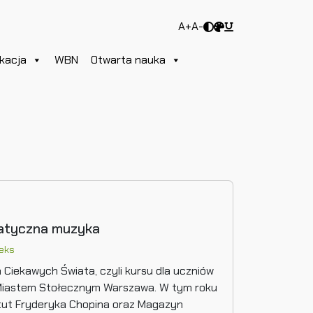
A+
A-
kacja
WBN
Otwarta nauka
atyczna muzyka
eks
Ciekawych Świata, czyli kursu dla uczniów
z Miastem Stołecznym Warszawa. W tym roku
tut Fryderyka Chopina oraz Magazyn