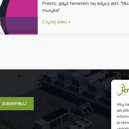
Presto, gdyż tematem tej edycji jest: 
muzyka".
Czytaj dalej »
Un
In
Ma
Aby za
jak pl
inform
przetw
unikal