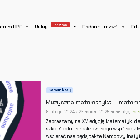
Licz z nami
Usługi
ntrum HPC
Badania i rozwój
Edu
Komunikaty
Muzyczna matematyka – matem
8 lutego, 2024
/
25 marca, 2025
napisał(a)
mar
Zapraszamy na XV edycję Matematyki dla 
szkół średnich realizowanego wspólnie 
wspierać nas będą także Narodowy Insty