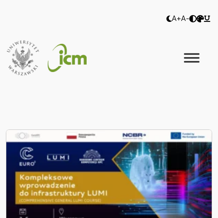
A+
A-