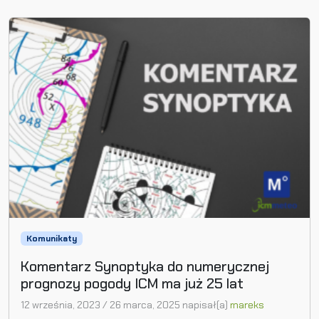
Komunikaty
Komentarz Synoptyka do numerycznej
prognozy pogody ICM ma już 25 lat
12 września, 2023
/
26 marca, 2025
napisał(a)
mareks