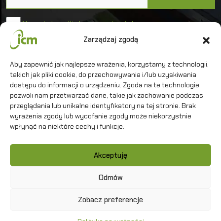
Akceptuję politykę prywatności
Zarządzaj zgodą
Uniwersytet Warszawski
Aby zapewnić jak najlepsze wrażenia, korzystamy z technologii,
takich jak pliki cookie, do przechowywania i/lub uzyskiwania
Interdyscyplinarne Centrum Modelowania
Matematycznego i Komputerowego
dostępu do informacji o urządzeniu. Zgoda na te technologie
pozwoli nam przetwarzać dane, takie jak zachowanie podczas
przeglądania lub unikalne identyfikatory na tej stronie. Brak
wyrażenia zgody lub wycofanie zgody może niekorzystnie
wpłynąć na niektóre cechy i funkcje.
Kontakt
Akceptuję
Polityka prywatności
Mapa strony
Odmów
Zobacz preferencje
Copyright
©
2026 ICM UW