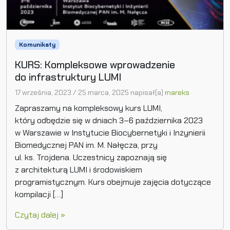
Komunikaty
KURS: Kompleksowe wprowadzenie
do infrastruktury LUMI
17 września, 2023
/
25 marca, 2025
napisał(a)
mareks
Zapraszamy na kompleksowy kurs LUMI,
który odbędzie się w dniach 3–6 października 2023
w Warszawie w Instytucie Biocybernetyki i Inżynierii
Biomedycznej PAN im. M. Nałęcza, przy
ul. ks. Trojdena. Uczestnicy zapoznają się
z architekturą LUMI i środowiskiem
programistycznym. Kurs obejmuje zajęcia dotyczące
kompilacji […]
Czytaj dalej »