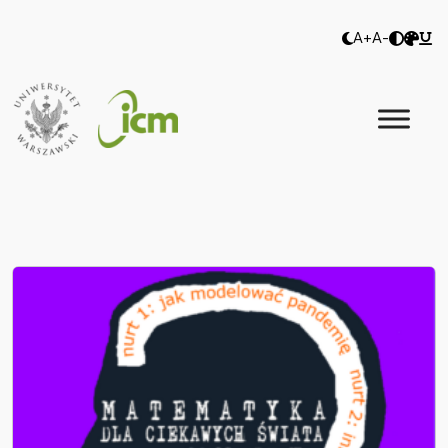
A+
A-