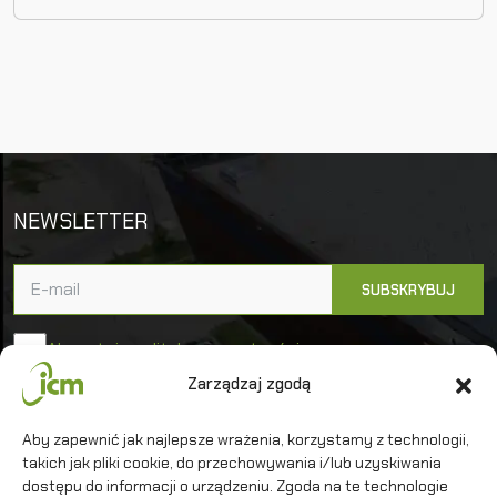
NEWSLETTER
Akceptuję politykę prywatności
Zarządzaj zgodą
Uniwersytet Warszawski
Aby zapewnić jak najlepsze wrażenia, korzystamy z technologii,
takich jak pliki cookie, do przechowywania i/lub uzyskiwania
Interdyscyplinarne Centrum Modelowania
Matematycznego i Komputerowego
dostępu do informacji o urządzeniu. Zgoda na te technologie