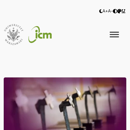
A+
A-