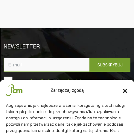
NEWSLETTER
Akceptuję politykę prywatności
Zarządzaj zgodą
Uniwersytet Warszawski
Aby zapewnić jak najlepsze wrażenia, korzystamy z technologii,
takich jak pliki cookie, do przechowywania i/lub uzyskiwania
Interdyscyplinarne Centrum Modelowania
Matematycznego i Komputerowego
dostępu do informacji o urządzeniu. Zgoda na te technologie
pozwoli nam przetwarzać dane, takie jak zachowanie podczas
przeglądania lub unikalne identyfikatory na tej stronie. Brak