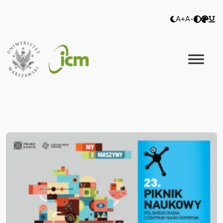
A+
A-