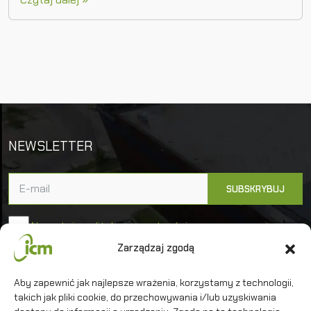
NEWSLETTER
Akceptuję politykę prywatności
Zarządzaj zgodą
Uniwersytet Warszawski
Aby zapewnić jak najlepsze wrażenia, korzystamy z technologii,
takich jak pliki cookie, do przechowywania i/lub uzyskiwania
Interdyscyplinarne Centrum Modelowania