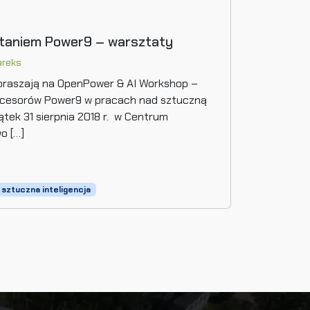
staniem Power9 – warsztaty
reks
praszają na OpenPower & AI Workshop –
ocesorów Power9 w pracach nad sztuczną
ątek 31 sierpnia 2018 r. w Centrum
o […]
sztuczna inteligencja