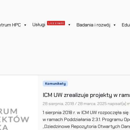
Licz z nami
Usługi
ntrum HPC
Badania i rozwój
Edu
Komunikaty
ICM UW zrealizuje projekty w ra
28 sierpnia, 2018
/
28 marca, 2025
napisał(a)
m
1 sierpnia 2018 r. w ICM UW rozpoczęła si
w ramach Poddziałania 2.3.1. Programu O
„Dziedzinowe Repozytoria Otwartych Da