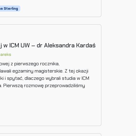
 Sterling
wej w ICM UW – dr Aleksandra Kardaś
areks
iowej z pierwszego rocznika,
dawali egzaminy magisterskie. Z tej okazji
i i spytać, dlaczego wybrali studia w ICM
wa. Pierwszą rozmowę przeprowadziliśmy