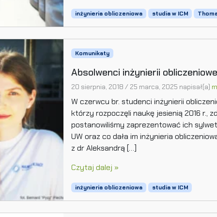
inżynieria obliczeniowa
studia w ICM
Thomas
Komunikaty
Absolwenci inżynierii obliczenio
20 sierpnia, 2018
/
25 marca, 2025
napisał(a)
m
W czerwcu br. studenci inżynierii obliczen
którzy rozpoczęli naukę jesienią 2016 r., z
postanowiliśmy zaprezentować ich sylwetk
UW oraz co dała im inżynieria obliczenio
z dr Aleksandrą […]
Czytaj dalej »
inżynieria obliczeniowa
studia w ICM