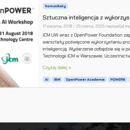
Komunikaty
Sztuczna inteligencja z wykorzy
17 sierpnia, 2018
/
25 marca, 2025
napisał(a)
ma
ICM UW wraz z OpenPower Foundation za
warsztaty poświęcone wykorzystaniu pr
inteligencją. Wydarzenie odbędzie się w pi
Technologii ICM w Warszawie. Uczestnictw
Czytaj dalej »
AI
IBM
OpenPower Academia
POWER9