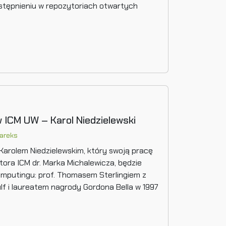
ostępnieniu w repozytoriach otwartych
 w ICM UW – Karol Niedzielewski
areks
arolem Niedzielewskim, który swoją pracę
tora ICM dr. Marka Michalewicza, będzie
mputingu: prof. Thomasem Sterlingiem z
lf i laureatem nagrody Gordona Bella w 1997