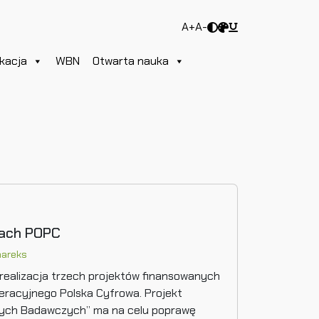
A+
A-
kacja
WBN
Otwarta nauka
mach POPC
areks
ę realizacja trzech projektów finansowanych
peracyjnego Polska Cyfrowa. Projekt
nych Badawczych” ma na celu poprawę