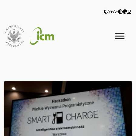
A+
A-