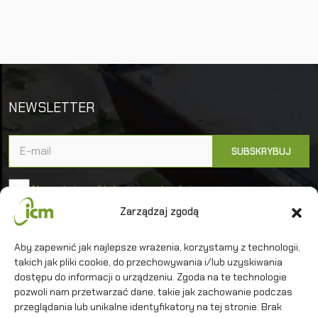
NEWSLETTER
Akceptuję politykę prywatności
Zarządzaj zgodą
Uniwersytet Warszawski
Aby zapewnić jak najlepsze wrażenia, korzystamy z technologii,
takich jak pliki cookie, do przechowywania i/lub uzyskiwania
Interdyscyplinarne Centrum Modelowania
Matematycznego i Komputerowego
dostępu do informacji o urządzeniu. Zgoda na te technologie
pozwoli nam przetwarzać dane, takie jak zachowanie podczas
przeglądania lub unikalne identyfikatory na tej stronie. Brak