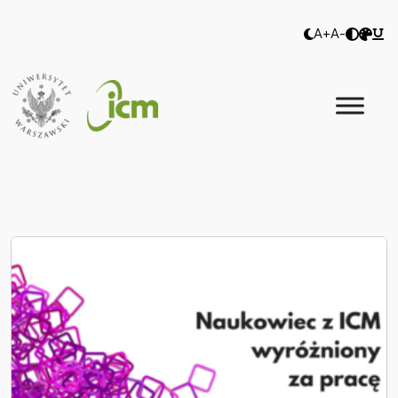
A+
A-