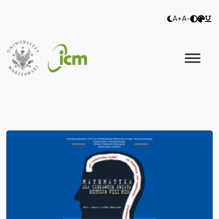
A+
A-