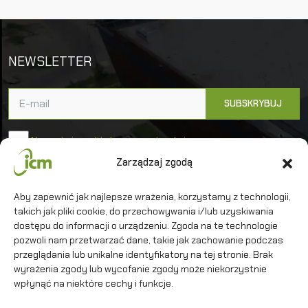
NEWSLETTER
Akceptuję politykę prywatności
Zarządzaj zgodą
Uniwersytet Warszawski
Aby zapewnić jak najlepsze wrażenia, korzystamy z technologii,
Interdyscyplinarne Centrum Modelowania
takich jak pliki cookie, do przechowywania i/lub uzyskiwania
Matematycznego i Komputerowego
dostępu do informacji o urządzeniu. Zgoda na te technologie
pozwoli nam przetwarzać dane, takie jak zachowanie podczas
przeglądania lub unikalne identyfikatory na tej stronie. Brak
wyrażenia zgody lub wycofanie zgody może niekorzystnie
wpłynąć na niektóre cechy i funkcje.