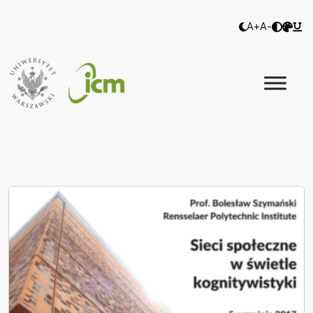
A+
A-