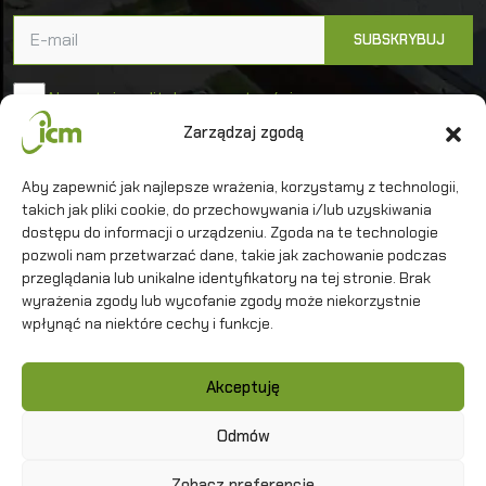
Akceptuję politykę prywatności
Zarządzaj zgodą
Uniwersytet Warszawski
Aby zapewnić jak najlepsze wrażenia, korzystamy z technologii,
Interdyscyplinarne Centrum Modelowania
takich jak pliki cookie, do przechowywania i/lub uzyskiwania
Matematycznego i Komputerowego
dostępu do informacji o urządzeniu. Zgoda na te technologie
pozwoli nam przetwarzać dane, takie jak zachowanie podczas
przeglądania lub unikalne identyfikatory na tej stronie. Brak
wyrażenia zgody lub wycofanie zgody może niekorzystnie
wpłynąć na niektóre cechy i funkcje.
Kontakt
Akceptuję
Polityka prywatności
Mapa strony
Odmów
Zobacz preferencje