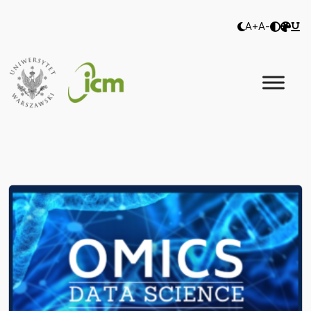
A+
A-