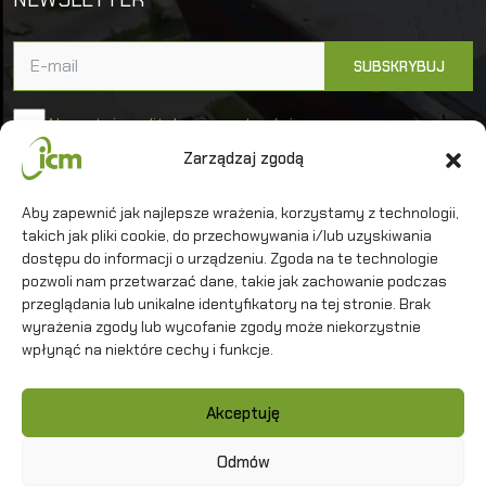
Akceptuję politykę prywatności
Zarządzaj zgodą
Uniwersytet Warszawski
Aby zapewnić jak najlepsze wrażenia, korzystamy z technologii,
takich jak pliki cookie, do przechowywania i/lub uzyskiwania
Interdyscyplinarne Centrum Modelowania
Matematycznego i Komputerowego
dostępu do informacji o urządzeniu. Zgoda na te technologie
pozwoli nam przetwarzać dane, takie jak zachowanie podczas
przeglądania lub unikalne identyfikatory na tej stronie. Brak
wyrażenia zgody lub wycofanie zgody może niekorzystnie
wpłynąć na niektóre cechy i funkcje.
Kontakt
Akceptuję
Polityka prywatności
Mapa strony
Odmów