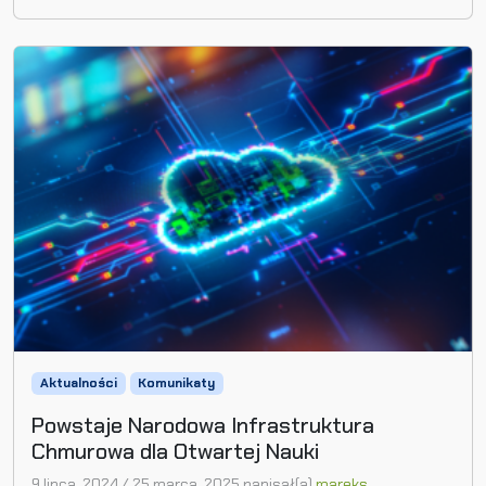
Aktualności
Komunikaty
Powstaje Narodowa Infrastruktura
Chmurowa dla Otwartej Nauki
9 lipca, 2024
/
25 marca, 2025
napisał(a)
mareks