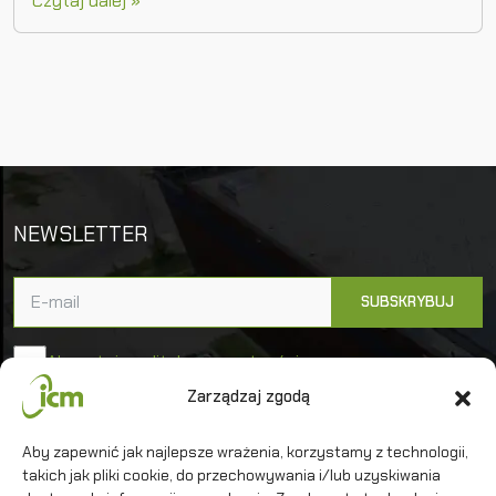
Czytaj dalej »
NEWSLETTER
Akceptuję politykę prywatności
Zarządzaj zgodą
Uniwersytet Warszawski
Aby zapewnić jak najlepsze wrażenia, korzystamy z technologii,
Interdyscyplinarne Centrum Modelowania
takich jak pliki cookie, do przechowywania i/lub uzyskiwania