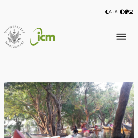
A+
A-