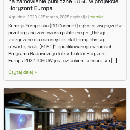
na zamówienie publiczne EOSC w projekcie
Horyzont Europa
4 grudnia, 2023
/
25 marca, 2025
napisał(a)
mareks
Komisja Europejska (DG Connect) ogłosiła zwycięzców
przetargu na zamówienia publiczne pn. „Usługi
zarządzane dla europejskiej platformy chmury
otwartej nauki (EOSC)”, opublikowanego w ramach
Programu Badawczego Infrastruktur Horyzont
Europa 2022. ICM UW jest członkiem konsorcjum […]
Czytaj dalej »