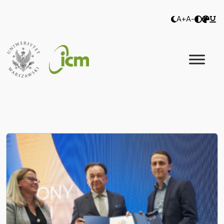
A+
A-