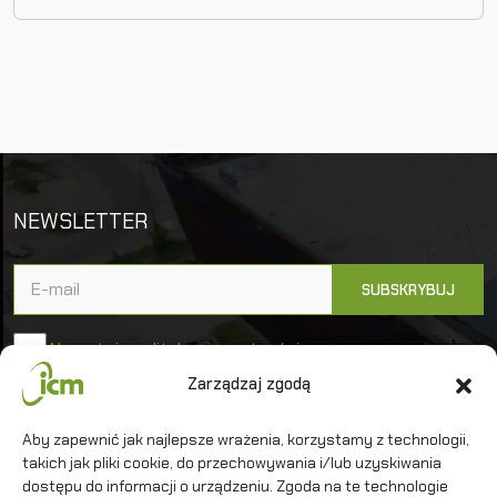
NEWSLETTER
Akceptuję politykę prywatności
Zarządzaj zgodą
Uniwersytet Warszawski
Aby zapewnić jak najlepsze wrażenia, korzystamy z technologii,
takich jak pliki cookie, do przechowywania i/lub uzyskiwania
Interdyscyplinarne Centrum Modelowania
Matematycznego i Komputerowego
dostępu do informacji o urządzeniu. Zgoda na te technologie