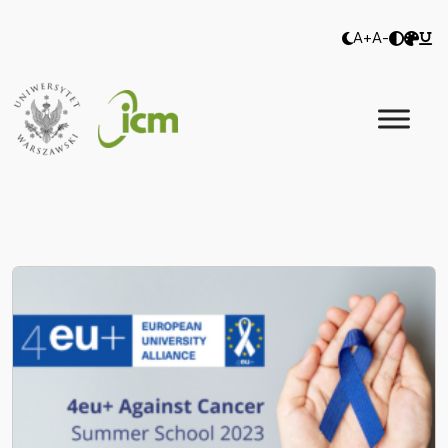
A+
A-