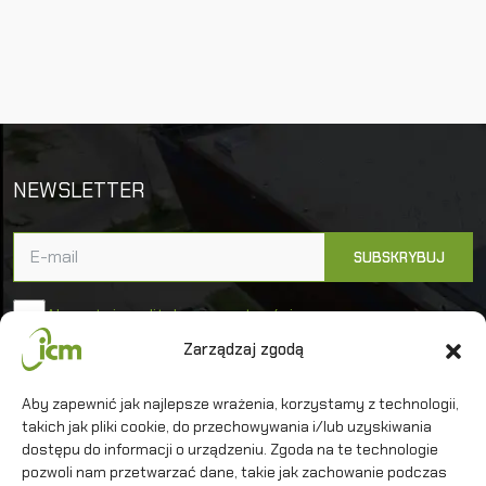
NEWSLETTER
Akceptuję politykę prywatności
Zarządzaj zgodą
Uniwersytet Warszawski
Aby zapewnić jak najlepsze wrażenia, korzystamy z technologii,
takich jak pliki cookie, do przechowywania i/lub uzyskiwania
Interdyscyplinarne Centrum Modelowania
Matematycznego i Komputerowego
dostępu do informacji o urządzeniu. Zgoda na te technologie
pozwoli nam przetwarzać dane, takie jak zachowanie podczas