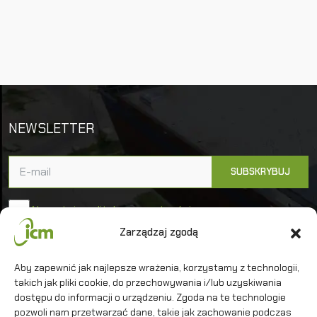
NEWSLETTER
Akceptuję politykę prywatności
Zarządzaj zgodą
Uniwersytet Warszawski
Aby zapewnić jak najlepsze wrażenia, korzystamy z technologii,
Interdyscyplinarne Centrum Modelowania
takich jak pliki cookie, do przechowywania i/lub uzyskiwania
Matematycznego i Komputerowego
dostępu do informacji o urządzeniu. Zgoda na te technologie
pozwoli nam przetwarzać dane, takie jak zachowanie podczas