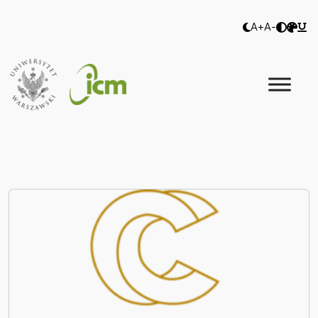
A+
A-