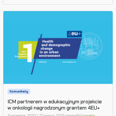
Komunikaty
ICM partnerem w edukacyjnym projekcie
w onkologii nagrodzonym grantem 4EU+
11 września, 2020
/
27 marca, 2025
napisał(a)
mareks