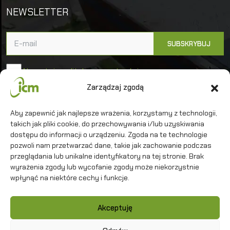
NEWSLETTER
Akceptuję politykę prywatności
Zarządzaj zgodą
Uniwersytet Warszawski
Aby zapewnić jak najlepsze wrażenia, korzystamy z technologii,
takich jak pliki cookie, do przechowywania i/lub uzyskiwania
Interdyscyplinarne Centrum Modelowania
Matematycznego i Komputerowego
dostępu do informacji o urządzeniu. Zgoda na te technologie
pozwoli nam przetwarzać dane, takie jak zachowanie podczas
przeglądania lub unikalne identyfikatory na tej stronie. Brak
wyrażenia zgody lub wycofanie zgody może niekorzystnie
wpłynąć na niektóre cechy i funkcje.
Kontakt
Akceptuję
Polityka prywatności
Mapa strony