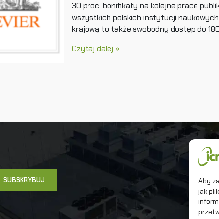
30 proc. bonifikaty na kolejne prace publ
wszystkich polskich instytucji naukowych
krajową to także swobodny dostęp do 1800
Czytaj dalej »
Un
In
Ma
Aby za
jak pl
inform
przetw