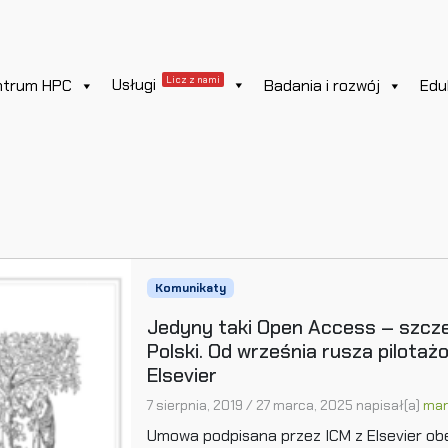
Licz z nami
Usługi
ntrum HPC
Badania i rozwój
Edu
Komunikaty
Jedyny taki Open Access – szcze
Polski. Od września rusza pilota
Elsevier
7 sierpnia, 2019
/
27 marca, 2025
napisał(a)
mar
Umowa podpisana przez ICM z Elsevier obe