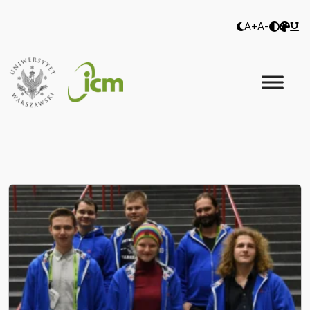
A+
A-