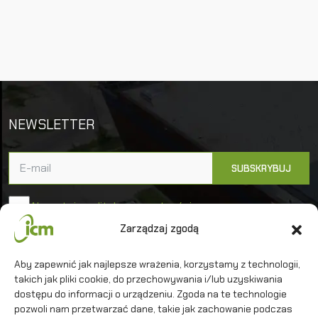
NEWSLETTER
Akceptuję politykę prywatności
Zarządzaj zgodą
Uniwersytet Warszawski
Aby zapewnić jak najlepsze wrażenia, korzystamy z technologii,
takich jak pliki cookie, do przechowywania i/lub uzyskiwania
Interdyscyplinarne Centrum Modelowania
Matematycznego i Komputerowego
dostępu do informacji o urządzeniu. Zgoda na te technologie
pozwoli nam przetwarzać dane, takie jak zachowanie podczas