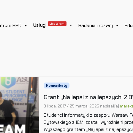
Licz z nami
Usługi
ntrum HPC
Badania i rozwój
Edu
Komunikaty
Grant „Najlepsi z najlepszych! 2
3 lipca, 2017
/
25 marca, 2025
napisał(a)
marek
Studenci informatyki z zespołu Warsaw Te
Cytowskiego z ICM, zostali wyróżnieni prz
Wyższego grantem „Najlepsi z najlepszych