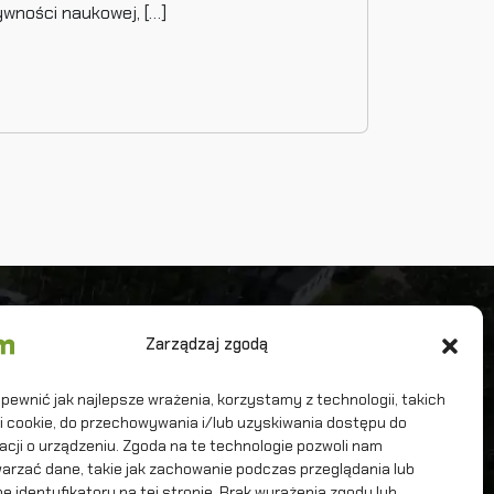
ywności naukowej, […]
iwersytet Warszawski
Zarządzaj zgodą
terdyscyplinarne Centrum Modelowania
tematycznego i Komputerowego
pewnić jak najlepsze wrażenia, korzystamy z technologii, takich
iki cookie, do przechowywania i/lub uzyskiwania dostępu do
acji o urządzeniu. Zgoda na te technologie pozwoli nam
arzać dane, takie jak zachowanie podczas przeglądania lub
ne identyfikatory na tej stronie. Brak wyrażenia zgody lub