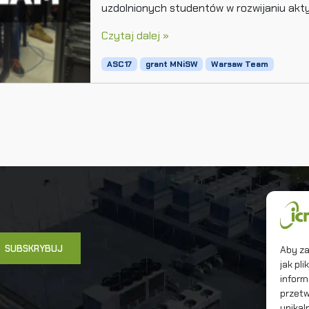
uzdolnionych studentów w rozwijaniu akt
Czytaj dalej »
ASC17
grant MNiSW
Warsaw Team
Un
In
Ma
Aby za
jak pl
inform
przetw
unikal