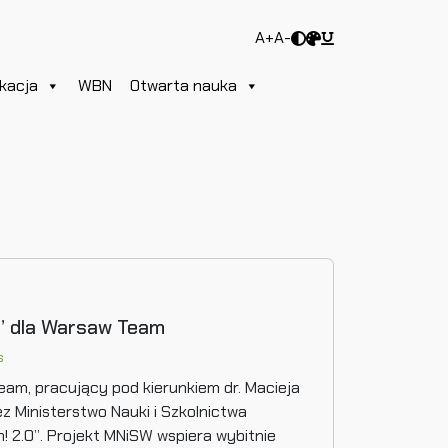
A+
A-
kacja
WBN
Otwarta nauka
.0” dla Warsaw Team
s
am, pracujący pod kierunkiem dr. Macieja
ez Ministerstwo Nauki i Szkolnictwa
! 2.0”. Projekt MNiSW wspiera wybitnie