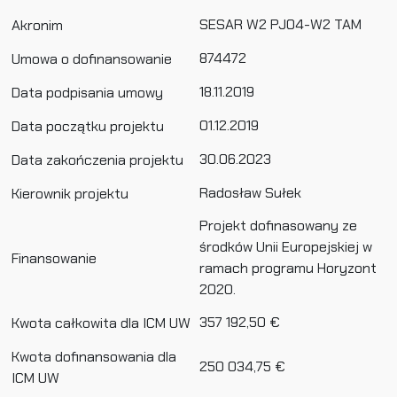
SESAR W2 PJ04-W2 TAM
Akronim
874472
Umowa o dofinansowanie
18.11.2019
Data podpisania umowy
01.12.2019
Data początku projektu
30.06.2023
Data zakończenia projektu
Radosław Sułek
Kierownik projektu
Projekt dofinasowany ze
środków Unii Europejskiej w
Finansowanie
ramach programu Horyzont
2020.
357 192,50 €
Kwota całkowita dla ICM UW
Kwota dofinansowania dla
250 034,75 €
ICM UW