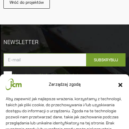
Wróć do projektów
NEWSLETTER
Akceptuję politykę prywatności
Zarządzaj zgodą
Uniwersytet Warszawski
Aby zapewnić jak najlepsze wrażenia, korzystamy z technologii,
takich jak pliki cookie, do przechowywania i/lub uzyskiwania
Interdyscyplinarne Centrum Modelowania
Matematycznego i Komputerowego
dostępu do informacji o urządzeniu. Zgoda na te technologie
pozwoli nam przetwarzać dane, takie jak zachowanie podczas
przeglądania lub unikalne identyfikatory na tej stronie. Brak