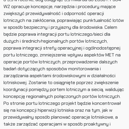
W2 opracuje koncepcje, narzędzia i procedury mające
zwiększyć przewidywalność i odporność operacji
lotniczych na zakłócenia, poprawiając punktualność lotów
w sposób bezpieczny i przyjazny dla środowiska. Celem
będzie poprawa integracji portu lotniczego/sieci dla
dużych i średnich/regionalnych portów lotniczych,
poprawa integracji strefy operacyjnej i ogólnodostępnej
portu lotniczego, zmniejszenie wpływu aspektów MET na
operacje portów lotniczych, przeprowadzenie dalszych
badań dotyczących sposobów monitorowania i
zarządzania aspektami środowiskowymi w działalności
lotniskowej. Zostanie to osiągnięte poprzez zwiększenie
koordynacji pomiędzy portem lotniczym a siecią, walidując
koncepcję regionalnych połączonych portów lotniczych.
Po stronie portu lotniczego projekt będzie koncentrował
się na koncepcji hiperwizji lotniska oraz na tym, jak w
przewidywalny sposób planować operacje lotniskowe, a
także zarządzać operacjami w sposób proaktywny i