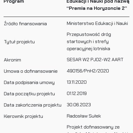
Program
Edukacji i Nauki pod nazwą
“Premia na Horyzoncie 2”
Ministerstwo Edukacji i Nauki
Źródło finansowania
Przepustowość dróg
startowych i strefy
Tytuł projektu
operacyjnej lotniska
SESAR W2 PJ02-W2 AART
Akronim
490156/PnH2/2020
Umowa o dofinansowanie
13.11.2020
Data podpisania umowy
01.12.2019
Data początku projektu
30.06.2023
Data zakończenia projektu
Radosław Sułek
Kierownik projektu
Projekt dofinasowany ze