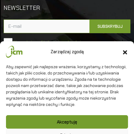
NEWSLETTER
Akceptuję politykę prywatności
Zarządzaj zgodą
Uniwersytet Warszawski
Aby zapewnić jak najlepsze wrażenia, korzystamy z technologii,
takich jak pliki cookie, do przechowywania i/lub uzyskiwania
Interdyscyplinarne Centrum Modelowania
Matematycznego i Komputerowego
dostępu do informacji o urządzeniu. Zgoda na te technologie
pozwoli nam przetwarzać dane, takie jak zachowanie podczas
przeglądania lub unikalne identyfikatory na tej stronie. Brak
wyrażenia zgody lub wycofanie zgody może niekorzystnie
wpłynąć na niektóre cechy i funkcje.
Kontakt
Akceptuję
Polityka prywatności