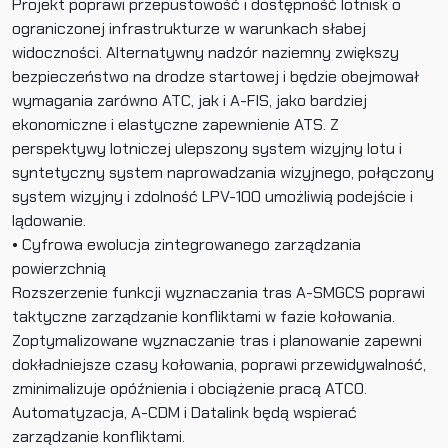
Projekt poprawi przepustowość i dostępność lotnisk o
ograniczonej infrastrukturze w warunkach słabej
widoczności. Alternatywny nadzór naziemny zwiększy
bezpieczeństwo na drodze startowej i będzie obejmował
wymagania zarówno ATC, jak i A-FIS, jako bardziej
ekonomiczne i elastyczne zapewnienie ATS. Z
perspektywy lotniczej ulepszony system wizyjny lotu i
syntetyczny system naprowadzania wizyjnego, połączony
system wizyjny i zdolność LPV-100 umożliwią podejście i
lądowanie.
• Cyfrowa ewolucja zintegrowanego zarządzania
powierzchnią
Rozszerzenie funkcji wyznaczania tras A-SMGCS poprawi
taktyczne zarządzanie konfliktami w fazie kołowania.
Zoptymalizowane wyznaczanie tras i planowanie zapewni
dokładniejsze czasy kołowania, poprawi przewidywalność,
zminimalizuje opóźnienia i obciążenie pracą ATCO.
Automatyzacja, A-CDM i Datalink będą wspierać
zarządzanie konfliktami.