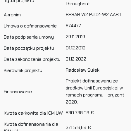
Tytuł projektu
throughput
SESAR W2 PJ02-W2 AART
Akronim
874477
Umowa o dofinansowanie
29.11.2019
Data podpisania umowy
01.12.2019
Data początku projektu
31.12.2022
Data zakończenia projektu
Radosław Sułek
Kierownik projektu
Projekt dofinasowany ze
środków Unii Europejskiej w
Finansowanie
ramach programu Horyzont
2020.
530 738,08 €
Kwota całkowita dla ICM UW
Kwota dofinansowania dla
371 516,66 €