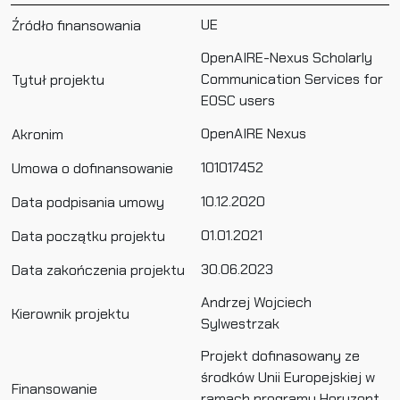
UE
Źródło finansowania
OpenAIRE-Nexus Scholarly
Communication Services for
Tytuł projektu
EOSC users
OpenAIRE Nexus
Akronim
101017452
Umowa o dofinansowanie
10.12.2020
Data podpisania umowy
01.01.2021
Data początku projektu
30.06.2023
Data zakończenia projektu
Andrzej Wojciech
Kierownik projektu
Sylwestrzak
Projekt dofinasowany ze
środków Unii Europejskiej w
Finansowanie
ramach programu Horyzont