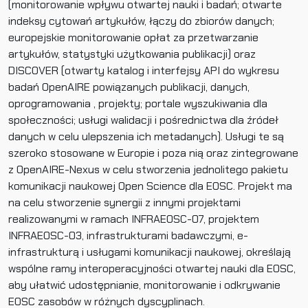
(monitorowanie wpływu otwartej nauki i badań; otwarte
indeksy cytowań artykułów, łączy do zbiorów danych;
europejskie monitorowanie opłat za przetwarzanie
artykułów, statystyki użytkowania publikacji) oraz
DISCOVER (otwarty katalog i interfejsy API do wykresu
badań OpenAIRE powiązanych publikacji, danych,
oprogramowania , projekty; portale wyszukiwania dla
społeczności; usługi walidacji i pośrednictwa dla źródeł
danych w celu ulepszenia ich metadanych). Usługi te są
szeroko stosowane w Europie i poza nią oraz zintegrowane
z OpenAIRE-Nexus w celu stworzenia jednolitego pakietu
komunikacji naukowej Open Science dla EOSC. Projekt ma
na celu stworzenie synergii z innymi projektami
realizowanymi w ramach INFRAEOSC-07, projektem
INFRAEOSC-03, infrastrukturami badawczymi, e-
infrastrukturą i usługami komunikacji naukowej, określają
wspólne ramy interoperacyjności otwartej nauki dla EOSC,
aby ułatwić udostępnianie, monitorowanie i odkrywanie
EOSC zasobów w różnych dyscyplinach.