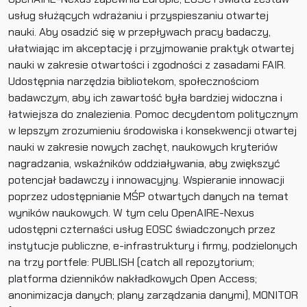
usług służących wdrażaniu i przyspieszaniu otwartej
nauki. Aby osadzić się w przepływach pracy badaczy,
ułatwiając im akceptację i przyjmowanie praktyk otwartej
nauki w zakresie otwartości i zgodności z zasadami FAIR.
Udostępnia narzędzia bibliotekom, społecznościom
badawczym, aby ich zawartość była bardziej widoczna i
łatwiejsza do znalezienia. Pomoc decydentom politycznym
w lepszym zrozumieniu środowiska i konsekwencji otwartej
nauki w zakresie nowych zachęt, naukowych kryteriów
nagradzania, wskaźników oddziaływania, aby zwiększyć
potencjał badawczy i innowacyjny. Wspieranie innowacji
poprzez udostępnianie MŚP otwartych danych na temat
wyników naukowych. W tym celu OpenAIRE-Nexus
udostępni czternaści usług EOSC świadczonych przez
instytucje publiczne, e-infrastruktury i firmy, podzielonych
na trzy portfele: PUBLISH (catch all repozytorium;
platforma dzienników nakładkowych Open Access;
anonimizacja danych; plany zarządzania danymi), MONITOR