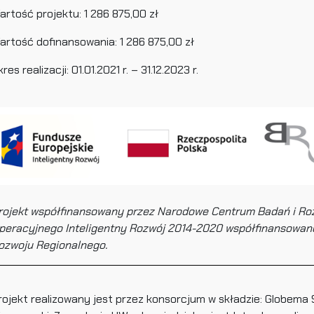
artość projektu: 1 286 875,00 zł
artość dofinansowania: 1 286 875,00 zł
res realizacji: 01.01.2021 r. – 31.12.2023 r.
rojekt współfinansowany przez Narodowe Centrum Badań i Roz
peracyjnego Inteligentny Rozwój 2014-2020 współfinansowan
ozwoju Regionalnego.
rojekt realizowany jest przez konsorcjum w składzie: Globema Sp