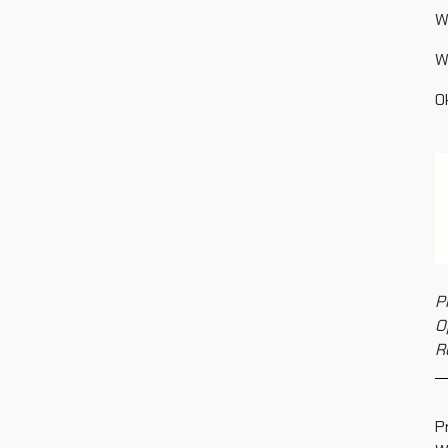
W
W
Ok
P
O
R
P