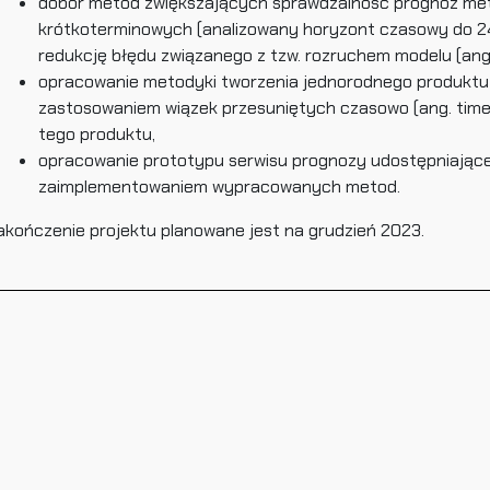
dobór metod zwiększających sprawdzalność prognoz met
krótkoterminowych (analizowany horyzont czasowy do 24
redukcję błędu związanego z tzw. rozruchem modelu (ang.
opracowanie metodyki tworzenia jednorodnego produktu
zastosowaniem wiązek przesuniętych czasowo (ang. time
tego produktu,
opracowanie prototypu serwisu prognozy udostępniając
zaimplementowaniem wypracowanych metod.
akończenie projektu planowane jest na grudzień 2023.