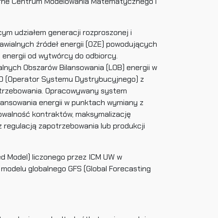
narne Centrum Modelowania Matematycznego i
ym udziałem generacji rozproszonej i
nawialnych źródeł energii (OZE) powodujących
energii od wytwórcy do odbiorcy.
lnych Obszarów Bilansowania (LOB) energii w
OSD (Operator Systemu Dystrybucyjnego) z
zapotrzebowania. Opracowywany system
lansowania energii w punktach wymiany z
zowalność kontraktów, maksymalizację
 regulacją zapotrzebowania lub produkcji
d Model) liczonego przez ICM UW w
 modelu globalnego GFS (Global Forecasting