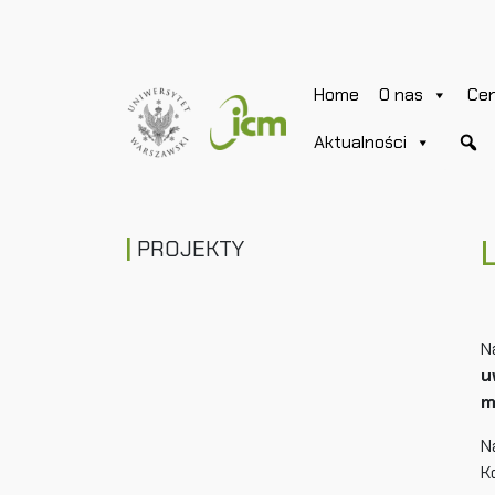
Home
O nas
Ce
Aktualności
PROJEKTY
N
u
m
N
K