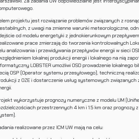
arszawski. Za zadania UW odpowiedzialne jest Interdyscypli
omputerowego.
elem projektu jest rozwiązanie problemów związanych z rosnąc
iestabilnych, z uwagi na zmienne warunki meteorologiczne, od
dejście od modelu energetyki z jednokierunkowym przepływem 
ealizowane prace zmierzają do tworzenia kontrolowalnych Loka
elu analizowania i przewidywania przepływów energii w sieci 
względnieniem lokalnej produkcji energii i lokalnego na nią 
nformatyczny LOBSTER umożliwi OSD prowadzenie lokalnego bi
iecią OSP (Operator systemu przesyłowego), techniczną reali
rodukcji z OZE i dostarczenie usług systemowych związanych z
ergii.
rojekt wykorzystuje prognozy numeryczne z modelu UM (Unifie
ozdzielczościach przestrzennych 4 km i 1.5 km oraz prognozy z
ystem).
adania realizowane przez ICM UW mają na celu: