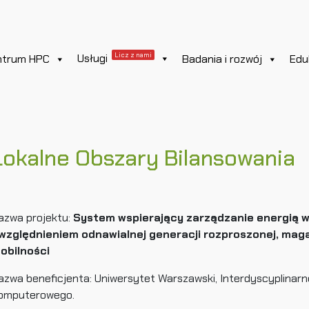
Licz z nami
Usługi
ntrum HPC
Badania i rozwój
Edu
Lokalne Obszary Bilansowania
azwa projektu:
System wspierający zarządzanie energią w
względnieniem odnawialnej generacji rozproszonej, magaz
obilności
azwa beneficjenta: Uniwersytet Warszawski, Interdyscyplina
omputerowego.