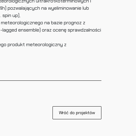
eorologicznych ultrakrótkoterminowych i
h) pozwalających na wyeliminowanie lub
 spin up),
 meteorologicznego na bazie prognoz z
-lagged ensemble) oraz ocenę sprawdzalności
ego produkt meteorologiczny z
Wróć do projektów