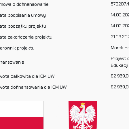
573207/
mowa o dofinansowanie
14.03.20
ata podpisania umowy
14.03.20
ata początku projektu
31.03.20
ata zakończenia projektu
Marek H
ierownik projektu
Projekt 
inansowanie
Edukacji
82 969,0
wota całkowita dla ICM UW
82 969,0
wota dofinansowania dla ICM UW