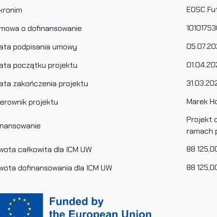
EOSC Fu
kronim
10101753
mowa o dofinansowanie
05.07.20
ata podpisania umowy
01.04.20
ata początku projektu
31.03.20
ata zakończenia projektu
Marek H
ierownik projektu
Projekt 
inansowanie
ramach 
88 125,0
wota całkowita dla ICM UW
88 125,0
wota dofinansowania dla ICM UW