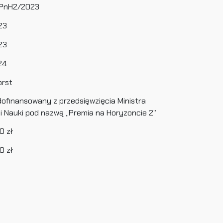
PnH2/2023
23
23
24
orst
dofinansowany z przedsięwzięcia Ministra
 i Nauki pod nazwą „Premia na Horyzoncie 2”
0 zł
0 zł