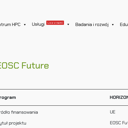
Licz z nami
Usługi
ntrum HPC
Badania i rozwój
Edu
EOSC Future
rogram
HORIZO
UE
ródło finansowania
EOSC Fu
ytuł projektu