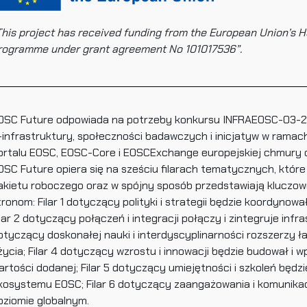
This project has received funding from the European Union’s 
rogramme under grant agreement No 101017536”.
OSC Future odpowiada na potrzeby konkursu INFRAEOSC-03-2020 
-infrastruktury, społeczności badawczych i inicjatyw w ramach
ortalu EOSC, EOSC-Core i EOSCExchange europejskiej chmury o
OSC Future opiera się na sześciu filarach tematycznych, które 
akietu roboczego oraz w spójny sposób przedstawiają kluczowe
tronom: Filar 1 dotyczący polityki i strategii będzie koordynowa
ilar 2 dotyczący połączeń i integracji połączy i zintegruje infra
otyczący doskonałej nauki i interdyscyplinarności rozszerzy
życia; Filar 4 dotyczący wzrostu i innowacji będzie budował i
artości dodanej; Filar 5 dotyczący umiejętności i szkoleń będz
kosystemu EOSC; Filar 6 dotyczący zaangażowania i komunika
oziomie globalnym.