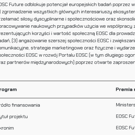
OSC Future odblokuje potencjał europejskich badań poprzez wi
1) zgromadzenie wszystkich głównych interesariuszy ekosyst
rzełamać silosy dyscyplinarne i społecznościowe oraz skonsoli
pracowywanie naukowych przypadków użycia we współpracy z
rezentujących korzyści i wartość społeczną EOSC dla prowadz
adań, (3) angażowanie szerszej społeczności EOSC i zwiększa
omunikacyjne, strategie marketingowe oraz fizyczne i wydarze
połeczności EOSC w rozwój Portalu EOSC (w tym długiego ogon
raz partnerów międzynarodowych) poprzez otwarte zaproszeni
rogram
Premia 
Minister
ródło finansowania
EOSC Fu
ytuł projektu
EOSC Fu
kronim