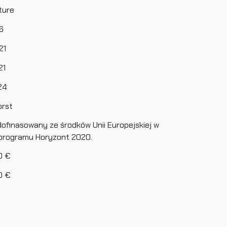
ture
6
21
21
24
orst
dofinasowany ze środków Unii Europejskiej w
programu Horyzont 2020.
0 €
0 €