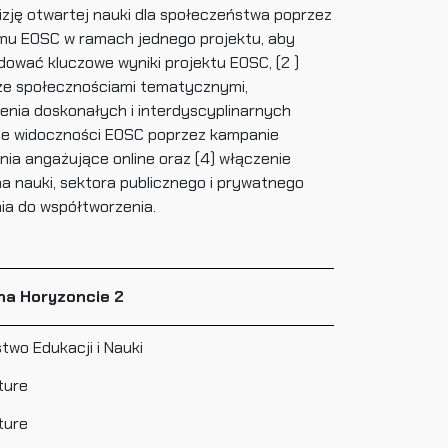
zję otwartej nauki dla społeczeństwa poprzez
emu EOSC w ramach jednego projektu, aby
dować kluczowe wyniki projektu EOSC, (2 )
e społecznościami tematycznymi,
enia doskonałych i interdyscyplinarnych
nie widoczności EOSC poprzez kampanie
nia angażujące online oraz (4) włączenie
a nauki, sektora publicznego i prywatnego
a do współtworzenia.
na Horyzoncie 2
stwo Edukacji i Nauki
ture
ture