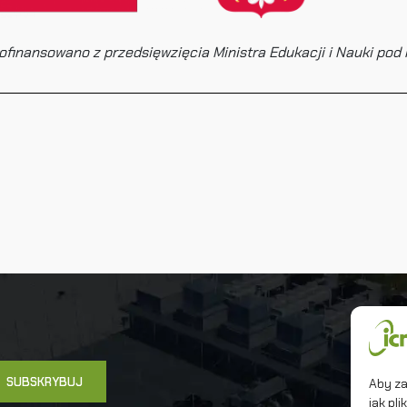
ofinansowano z przedsięwzięcia Ministra Edukacji i Nauki pod
Un
In
Ma
Aby za
jak pl