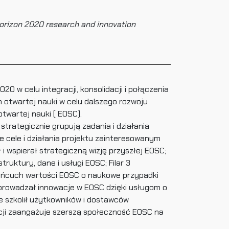
Horizon 2020 research and innovation
w celu integracji, konsolidacji i połączenia
 otwartej nauki w celu dalszego rozwoju
twartej nauki ( EOSC).
strategicznie grupują zadania i działania
 cele i działania projektu zainteresowanym
ł i wspierał strategiczną wizję przyszłej EOSC;
struktury, dane i usługi EOSC; Filar 3
 łańcuch wartości EOSC o naukowe przypadki
 wprowadzał innowacje w EOSC dzięki usługom o
ie szkolił użytkowników i dostawców
cji zaangażuje szerszą społeczność EOSC na