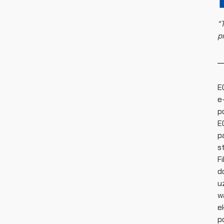
“
p
E
e
p
E
p
s
F
d
u
w
e
p