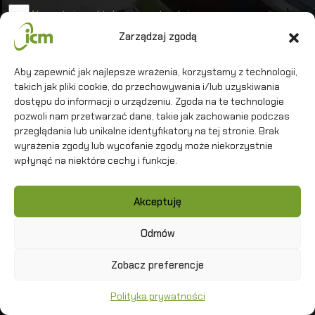
Akceptuję politykę prywatności
Zarządzaj zgodą
Uniwersytet Warszawski
Aby zapewnić jak najlepsze wrażenia, korzystamy z technologii,
takich jak pliki cookie, do przechowywania i/lub uzyskiwania
Interdyscyplinarne Centrum Modelowania
Matematycznego i Komputerowego
dostępu do informacji o urządzeniu. Zgoda na te technologie
pozwoli nam przetwarzać dane, takie jak zachowanie podczas
przeglądania lub unikalne identyfikatory na tej stronie. Brak
wyrażenia zgody lub wycofanie zgody może niekorzystnie
wpłynąć na niektóre cechy i funkcje.
Kontakt
Akceptuję
Polityka prywatności
Mapa strony
Odmów
Zobacz preferencje
Copyright
©
2026 ICM UW
Polityka prywatności