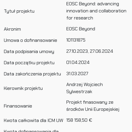
EOSC Beyond: advancing
innovation and collaboration
Tytuł projektu
for research
EOSC Beyond
Akronim
101131875
Umowa o dofinansowanie
27.10.2023, 27.06.2024
Data podpisania umowy
01.04.2024
Data początku projektu
31.03.2027
Data zakończenia projektu
Andrzej Wojciech
Kierownik projektu
Sylwestrzak
Projekt finasowany ze
Finansowanie
środków Unii Europejskiej
158 158,50 €
Kwota całkowita dla ICM UW
Kwota dofinansowania dla