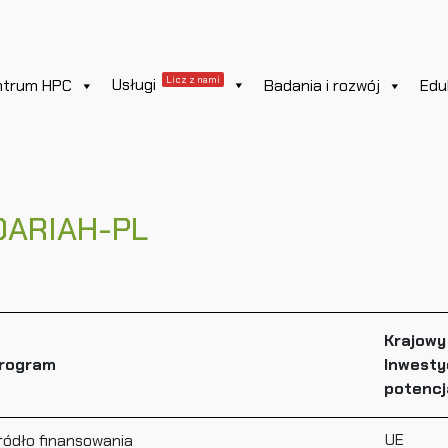
Licz z nami
Usługi
ntrum HPC
Badania i rozwój
Edu
DARIAH-PL
Krajowy
rogram
Inwesty
potenc
UE
ródło finansowania