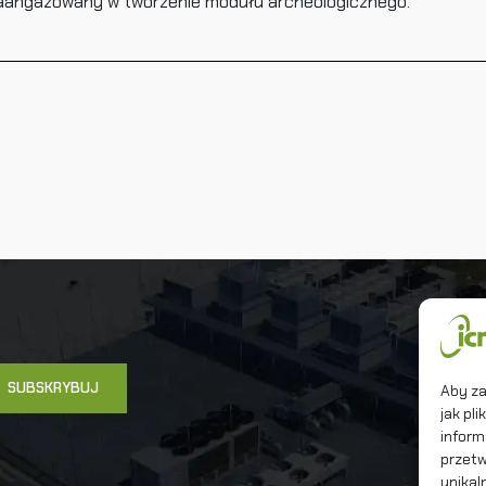
aangażowany w tworzenie modułu archeologicznego.
Un
In
Ma
Aby za
jak pl
inform
przetw
unikal