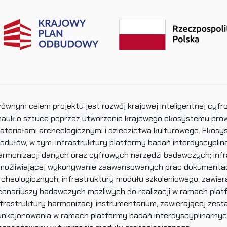
łównym celem projektu jest rozwój krajowej inteligentnej cyfr
 nauk o sztuce poprzez utworzenie krajowego ekosystemu pro
ateriałami archeologicznymi i dziedzictwa kulturowego. Ekosys
odułów, w tym: infrastruktury platformy badań interdyscyplina
armonizacji danych oraz cyfrowych narzędzi badawczych; inf
możliwiającej wykonywanie zaawansowanych prac dokumenta
rcheologicznych; infrastruktury modułu szkoleniowego, zawier
cenariuszy badawczych możliwych do realizacji w ramach plat
nfrastruktury harmonizacji instrumentarium, zawierającej ze
unkcjonowania w ramach platformy badań interdyscyplinarnyc