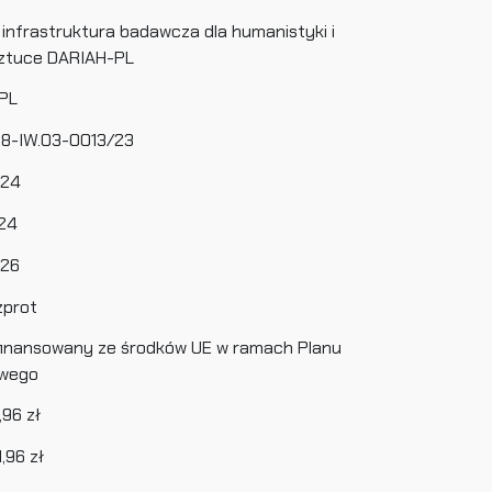
infrastruktura badawcza dla humanistyki i
sztuce DARIAH-PL
PL
18-IW.03-0013/23
024
024
026
zprot
finansowany ze środków UE w ramach Planu
wego
,96 zł
,96 zł