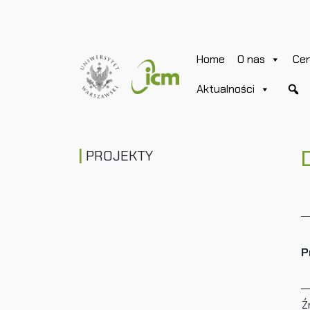
Home
O nas
Ce
Aktualności
PROJEKTY
P
Ź