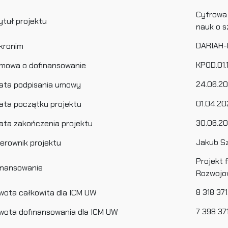
Cyfrowa 
ytuł projektu
nauk o 
DARIAH-
kronim
KPOD.01.
mowa o dofinansowanie
24.06.2
ata podpisania umowy
01.04.2
ata początku projektu
30.06.2
ata zakończenia projektu
Jakub S
ierownik projektu
Projekt 
inansowanie
Rozwojo
8 318 371
wota całkowita dla ICM UW
7 398 371
wota dofinansowania dla ICM UW