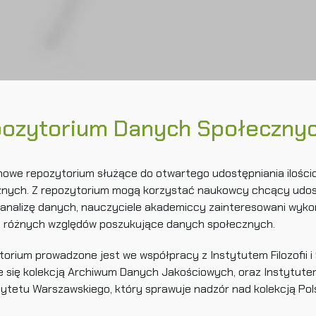
ozytorium Danych Społeczny
nowe repozytorium służące do otwartego udostępniania ilośc
znych. Z repozytorium mogą korzystać naukowcy chcący udos
analizę danych, nauczyciele akademiccy zainteresowani wyko
z różnych względów poszukujące danych społecznych.
orium prowadzone jest we współpracy z Instytutem Filozofii i
e się kolekcją Archiwum Danych Jakościowych, oraz Instytut
ytetu Warszawskiego, który sprawuje nadzór nad kolekcją Po