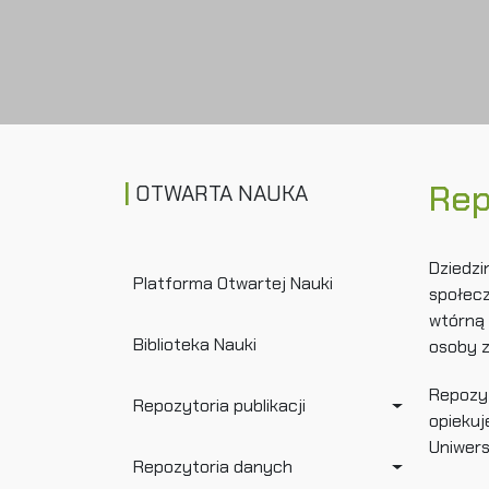
Rep
OTWARTA NAUKA
Dziedzi
Platforma Otwartej Nauki
społec
wtórną 
Biblioteka Nauki
osoby 
Repozyt
Repozytoria publikacji
opiekuj
Uniwers
Repozytoria danych