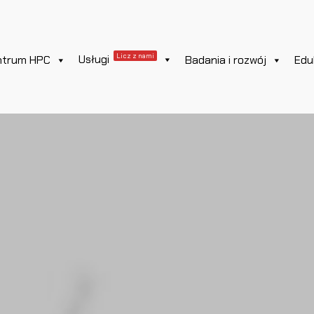
Licz z nami
Usługi
ntrum HPC
Badania i rozwój
Edu