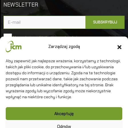
NEWSLETTER
Akceptuję politykę prywatności
Zarządzaj zgodą
Uniwersytet Warszawski
Aby zapewnić jak najlepsze wrażenia, korzystamy z technologii,
Interdyscyplinarne Centrum Modelowania
takich jak pliki cookie, do przechowywania i/lub uzyskiwania
Matematycznego i Komputerowego
dostępu do informacji o urządzeniu. Zgoda na te technologie
pozwoli nam przetwarzać dane, takie jak zachowanie podczas
przeglądania lub unikalne identyfikatory na tej stronie. Brak
wyrażenia zgody lub wycofanie zgody może niekorzystnie
wpłynąć na niektóre cechy i funkcje.
Kontakt
Akceptuję
Polityka prywatności
Mapa strony
Odmów