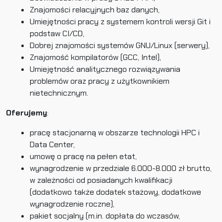
Znajomości relacyjnych baz danych,
Umiejętności pracy z systemem kontroli wersji Git i
podstaw CI/CD,
Dobrej znajomości systemów GNU/Linux (serwery),
Znajomość kompilatorów (GCC, Intel),
Umiejętność analitycznego rozwiązywania
problemów oraz pracy z użytkownikiem
nietechnicznym.
Oferujemy
:
pracę stacjonarną w obszarze technologii HPC i
Data Center,
umowę o pracę na pełen etat,
wynagrodzenie w przedziale 6.000-8.000 zł brutto,
w zależności od posiadanych kwalifikacji
(dodatkowo także dodatek stażowy, dodatkowe
wynagrodzenie roczne),
pakiet socjalny (m.in. dopłata do wczasów,