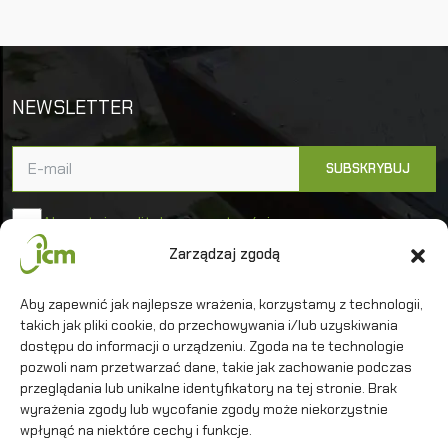
NEWSLETTER
Akceptuję politykę prywatności
Zarządzaj zgodą
Uniwersytet Warszawski
Aby zapewnić jak najlepsze wrażenia, korzystamy z technologii,
Interdyscyplinarne Centrum Modelowania
takich jak pliki cookie, do przechowywania i/lub uzyskiwania
Matematycznego i Komputerowego
dostępu do informacji o urządzeniu. Zgoda na te technologie
pozwoli nam przetwarzać dane, takie jak zachowanie podczas
przeglądania lub unikalne identyfikatory na tej stronie. Brak
wyrażenia zgody lub wycofanie zgody może niekorzystnie
wpłynąć na niektóre cechy i funkcje.