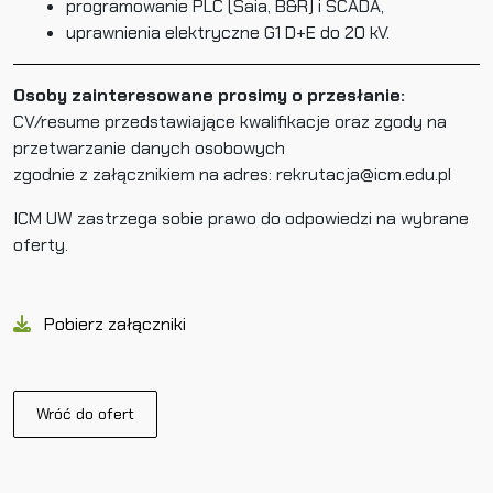
programowanie PLC (Saia, B&R) i SCADA,
uprawnienia elektryczne G1 D+E do 20 kV.
Osoby zainteresowane prosimy o przesłanie:
CV/resume przedstawiające kwalifikacje oraz zgody na
przetwarzanie danych osobowych
zgodnie z załącznikiem na adres: rekrutacja@icm.edu.pl
ICM UW zastrzega sobie prawo do odpowiedzi na wybrane
oferty.
Pobierz załączniki
Wróć do ofert