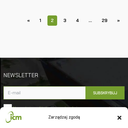
«
1
2
3
4
…
29
»
NEWSLETTER
Akceptuję politykę prywatności
Zarządzaj zgodą