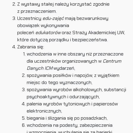
Z wystawy stałej należy korzystać zgodnie
z przeznaczeniem.
Uczestnicy
edu-zajęć
mają bezwarunkowy
obowiązek wykonywania
poleceń
edukatorów
oraz Straży Akademickiej UW,
które dotyczą porządku i bezpieczeństwa.
Zabrania się:
wchodzenia w inne obszary niż przeznaczone
dla uczestników organizowanych w
Centrum
Danych ICM
wydarzeń,
spożywania posiłków i napojów, z wyjątkiem
miejsc do tego wyznaczonych,
spożywania wyrobów alkoholowych, substancji
psychoaktywnych i odurzających,
palenia wyrobów tytoniowych i papierosów
elektronicznych,
biegania i ślizgania się po posadzkach,
wchodzenia na podesty, zabezpieczenia
i wzmocnienia, wychylania się za barierki