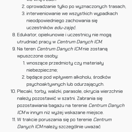
oprowadzanie tylko po wyznaczonych trasach,
interweniowanie we wszystkich wypadkach
nieodpowiedniego zachowania się
uczestników
edu-zajęć
.
Edukator, opiekunowie i uczestnicy nie mogą
utrudniać pracy w
Centrum Danych ICM
.
Na teren
Centrum Danych ICM
nie zostaną
wpuszczone osoby:
wnoszące przedmioty czy materiały
niebezpieczne;
będące pod wpływem alkoholu, środków
psychoaktywnych lub odurzających.
Plecaki, torby, walizki, parasole, okrycia wierzchnie
należy pozostawić w szatni. Zabrania się
pozostawiania bagażu na terenie
Centrum Danych
ICM
w innym niż wyżej wskazane miejsce.
W trakcie poruszania się po terenie
Centrum
Danych ICM
należy szczególnie uważać