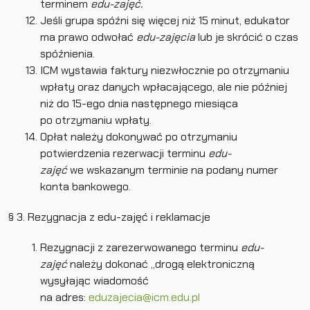
terminem
edu-zajęć.
Jeśli grupa spóźni się więcej niż 15 minut, edukator
ma prawo odwołać
edu-zajęcia
lub je skrócić o czas
spóźnienia.
ICM wystawia faktury niezwłocznie po otrzymaniu
wpłaty oraz danych wpłacającego, ale nie później
niż do 15-ego dnia następnego miesiąca
po otrzymaniu wpłaty.
Opłat należy dokonywać po otrzymaniu
potwierdzenia rezerwacji terminu
edu-
zajęć
we wskazanym terminie na podany numer
konta bankowego.
§ 3. Rezygnacja z edu-zajęć i reklamacje
Rezygnacji z zarezerwowanego terminu
edu-
zajęć
należy dokonać „drogą elektroniczną
wysyłając wiadomość
na adres:
eduzajecia@icm.edu.pl