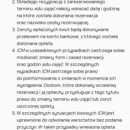
Składając rezygnację z zarezerwowanego
terminu
edu-zajęć
należy wskazać datę i godzinę,
na które została dokonana rezerwacja
oraz nazwisko osoby rezerwującej.
Zwroty wpłaconych kwot będą dokonywane
przelewem na konto bankowe, z którego została
dokonana opłata.
ICM
w uzasadnionych przypadkach zastrzega sobie
możliwość zmiany form i zasad rezerwacji
oraz godzin
edu-zajęć
. W szczególnych
wypadkach
ICM
zastrzega sobie prawo
do poinformowania o zmianach w momencie ich
wystąpienia. Osobom, które dokonały wcześniej
rezerwacji i ją opłaciły, przysługuje z tego tytułu
prawo do zmiany terminu
edu-zajęć
lub zwrot
uiszczonej opłaty.
W szczególnych sytuacjach losowych
ICM
jest
uprawnione do odwołania warsztatów bez podania
przyczyn. W takim przypadku wniesiona opłata