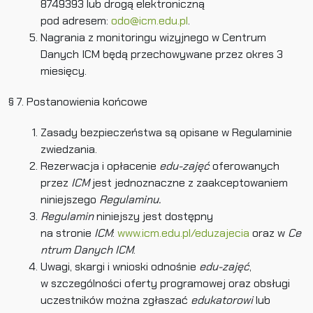
8749393 lub drogą elektroniczną
pod adresem:
odo@icm.edu.pl
.
Nagrania z monitoringu wizyjnego w Centrum
Danych ICM będą przechowywane przez okres 3
miesięcy.
§ 7. Postanowienia końcowe
Zasady bezpieczeństwa są opisane w Regulaminie
zwiedzania.
Rezerwacja i opłacenie
edu-zajęć
oferowanych
przez
ICM
jest jednoznaczne z zaakceptowaniem
niniejszego
Regulaminu.
Regulamin
niniejszy jest dostępny
na stronie
ICM
:
www.icm.edu.pl/eduzajecia
oraz w
Ce
ntrum Danych ICM
.
Uwagi, skargi i wnioski odnośnie
edu-zajęć
,
w szczególności oferty programowej oraz obsługi
uczestników można zgłaszać
edukatorowi
lub