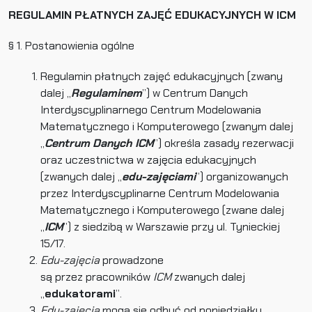
REGULAMIN PŁATNYCH ZAJĘĆ EDUKACYJNYCH W ICM
§ 1. Postanowienia ogólne
Regulamin płatnych zajęć edukacyjnych (zwany
dalej „
Regulaminem
”) w‌ Centrum Danych
Interdyscyplinarnego Centrum Modelowania
Matematycznego i Komputerowego (zwanym dalej
„
Centrum Danych ICM
”) określa zasady rezerwacji
oraz uczestnictwa w zajęcia edukacyjnych
(zwanych dalej „
edu-zajęciami
”) organizowanych
przez Interdyscyplinarne Centrum Modelowania
Matematycznego i Komputerowego (zwane dalej
„
ICM
”) z siedzibą w Warszawie przy ul. Tynieckiej
15/17.
Edu-zajęcia
prowadzone
są przez pracowników
ICM
zwanych dalej
„
edukatorami
”.
Edu-zajęcia
mogą się odbyć od poniedziałku