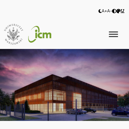
A+
A-