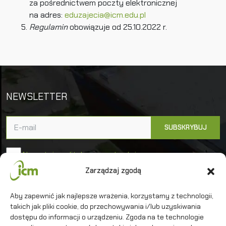
za pośrednictwem poczty elektronicznej
na adres:
eduzajecia@icm.edu.pl
Regulamin
obowiązuje od 25.10.2022 r.
NEWSLETTER
Akceptuję politykę prywatności
Zarządzaj zgodą
Uniwersytet Warszawski
Aby zapewnić jak najlepsze wrażenia, korzystamy z technologii,
Interdyscyplinarne Centrum Modelowania
takich jak pliki cookie, do przechowywania i/lub uzyskiwania
Matematycznego i Komputerowego
dostępu do informacji o urządzeniu. Zgoda na te technologie