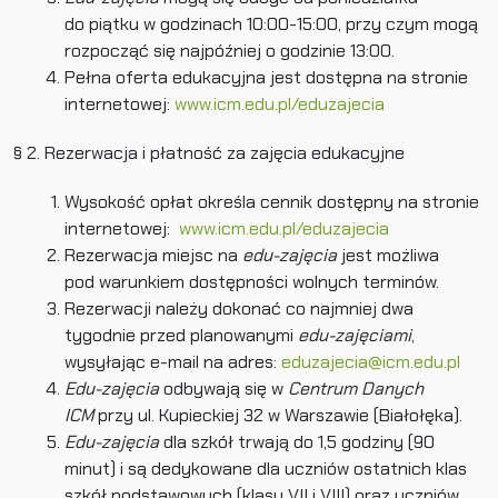
do piątku w godzinach 10:00-15:00, przy czym mogą
rozpocząć się najpóźniej o godzinie 13:00.
Pełna oferta edukacyjna jest dostępna na stronie
internetowej:
www.icm.edu.pl/eduzajecia
§ 2. Rezerwacja i płatność za zajęcia edukacyjne
Wysokość opłat określa cennik dostępny na stronie
internetowej:
www.icm.edu.pl/eduzajecia
Rezerwacja miejsc na
edu-zajęcia
jest możliwa
pod warunkiem dostępności wolnych terminów.
Rezerwacji należy dokonać co najmniej dwa
tygodnie przed planowanymi
edu-zajęciami
,
wysyłając e-mail na adres:
eduzajecia@icm.edu.pl
Edu-zajęcia
odbywają się w
Centrum Danych
ICM
przy ul. Kupieckiej 32 w Warszawie (Białołęka).
Edu-zajęcia
dla szkół trwają do 1,5 godziny (90
minut) i są dedykowane dla uczniów ostatnich klas
szkół podstawowych (klasy VII i VIII) oraz uczniów