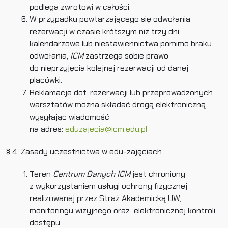
podlega zwrotowi w całości.
W przypadku powtarzającego się odwołania
rezerwacji w czasie krótszym niż trzy dni
kalendarzowe lub niestawiennictwa pomimo braku
odwołania,
ICM
zastrzega sobie prawo
do nieprzyjęcia kolejnej rezerwacji od danej
placówki.
Reklamacje dot. rezerwacji lub przeprowadzonych
warsztatów można składać drogą elektroniczną
wysyłając wiadomość
na adres:
eduzajecia@icm.edu.pl
§ 4. Zasady uczestnictwa w edu-zajęciach
Teren
Centrum Danych ICM
jest chroniony
z wykorzystaniem usługi ochrony fizycznej
realizowanej przez Straż Akademicką UW,
monitoringu wizyjnego oraz elektronicznej kontroli
dostępu.