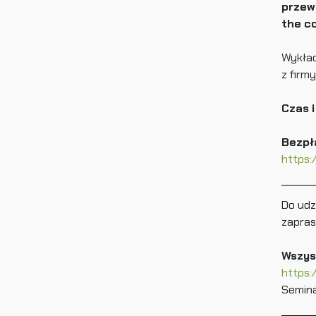
przew
the co
Wykład
z firm
Czas i
Bezpł
https:
Do udz
zapras
Wszys
https:
Semina