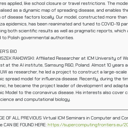
es applied, like school closure or travel restrictions. The mode
ualised as a dynamic map of spreading disease, and enables t
 of disease factors locally. Our model, constructed more than
nza epidemics, has been reanimated and tuned to COVID-19 par
ing both scientific results as well as pragmatic reports, which
 to Polish governmental authorities.
ER’S BIO
SZEK RAKOWSKI: Affiliated Researcher at ICM University of Wa
ist at the AI institute, Samsung R&D, Poland. Almost 10 years 
 UW as researcher, he led a project to construct a large-scal
ic spread model for influenza disease. Recently, during the ti
ic, he became the project leader of development and adaptat
ic Model to the coronavirus disease. His interests also cover c
cience and computational biology.
E OF ALL PREVIOUS Virtual ICM Seminars in Computer and Co
ce CAN BE FOUND HERE:
https://supercomputingfrontiers.eu/