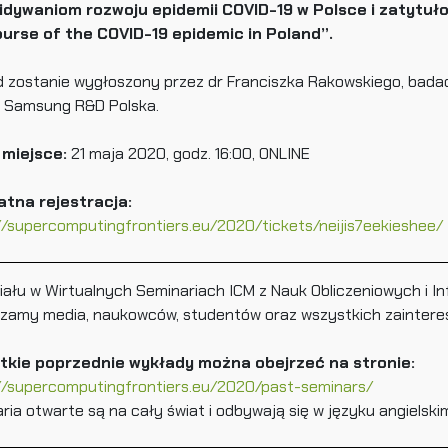
idywaniom rozwoju epidemii COVID-19 w Polsce i zatytuł
urse of the COVID-19 epidemic in Poland”.
 zostanie wygłoszony przez dr Franciszka Rakowskiego, badacz
y Samsung R&D Polska.
 miejsce:
21 maja 2020, godz. 16:00, ONLINE
atna rejestracja:
//supercomputingfrontiers.eu/2020/tickets/neijis7eekieshee/
iału w Wirtualnych Seminariach ICM z Nauk Obliczeniowych i I
zamy media, naukowców, studentów oraz wszystkich zainter
tkie poprzednie wykłady można obejrzeć na stronie:
//supercomputingfrontiers.eu/2020/past-seminars/
ria otwarte są na cały świat i odbywają się w języku angielski