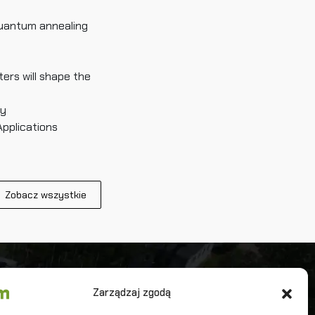
uantum annealing
rs will shape the
ty
pplications
Zobacz wszystkie
iwersytet Warszawski
Zarządzaj zgodą
terdyscyplinarne Centrum Modelowania