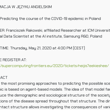
MACJA W JĘZYKU ANGIELSKIM
 Predicting the course of the COVID-19 epidemic in Poland
R: Franciszek Rakowski, affiliated Researcher at ICM Universi
pal Data Scientist at the AI institute, Samsung R&D, Poland
IME: Thursday, May 21, 2020 at 4:00 PM (CEST)
E REGISTER AT:
//supercomputingfrontiers.eu/2020/tickets/neijis7eekieshee/
RACT
 the most promising approaches to predicting the possible sce
ic is based on agent-based models. The idea of that model fami
uce the demographic and sociological structure of the society
tions of the disease spread throughout that structure. The di
ntact structure allows investigating the consequences of vari