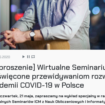
5.2020
proszenie] Wirtualne Seminar
święcone przewidywaniom roz
demii COVID-19 w Polsce
 czwartek, 21 maja, zapraszamy na wykład specjalny w r
alnych Seminariów ICM z Nauk Obliczeniowych i Informat