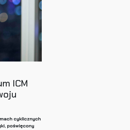
ium ICM
woju
amach cyklicznych
yki, poświęcony