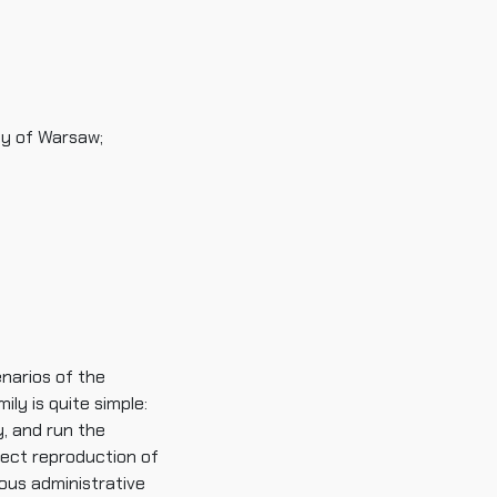
ty of Warsaw;
narios of the
ly is quite simple:
, and run the
rect reproduction of
ous administrative