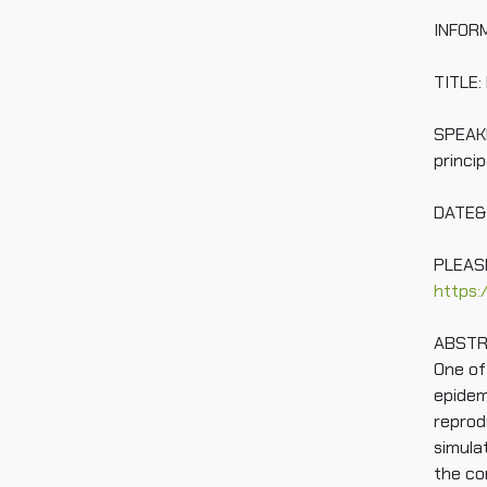
INFOR
TITLE:
SPEAKE
princi
DATE&T
PLEAS
https:
ABST
One of
epidem
reprod
simula
the co