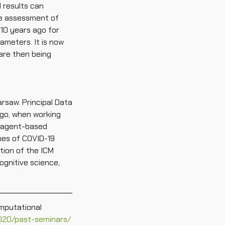
l results can
he assessment of
 10 years ago for
ameters. It is now
 are then being
rsaw. Principal Data
ago, when working
e agent-based
mes of COVID-19
ion of the ICM
ognitive science,
mputational
2020/past-seminars/