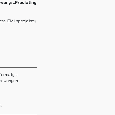
owany: „Predicting
a ICM i specjalisty
nformatyki
esowanych.
m.