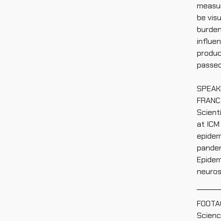
measur
be vis
burden
influe
produc
passed
SPEAK
FRANCI
Scient
at ICM
epidem
pandem
Epidem
neuros
FOOTAG
Scien