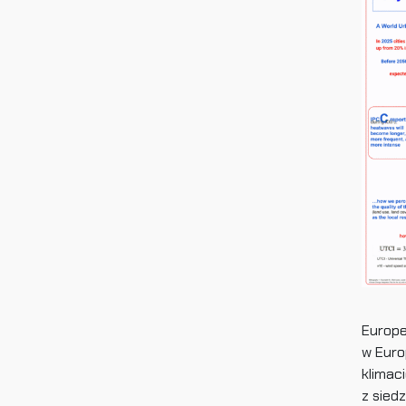
Europe
w Euro
klimac
z sied