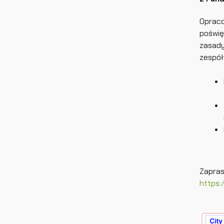
Opraco
poświę
zasady
zespół
Zapras
https: