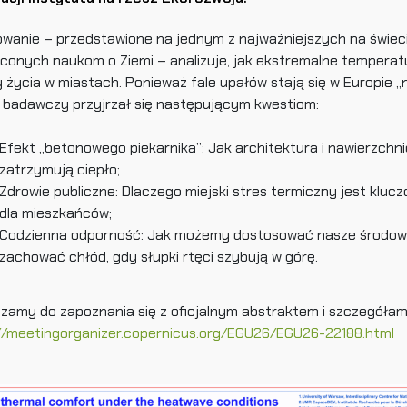
wanie – przedstawione na jednym z najważniejszych na świec
conych naukom o Ziemi – analizuje, jak ekstremalne temperat
 życia w miastach. Ponieważ fale upałów stają się w Europie 
 badawczy przyjrzał się następującym kwestiom:
Efekt „betonowego piekarnika”: Jak architektura i nawierzchni
zatrzymują ciepło;
Zdrowie publiczne: Dlaczego miejski stres termiczny jest kl
dla mieszkańców;
Codzienna odporność: Jak możemy dostosować nasze środowis
zachować chłód, gdy słupki rtęci szybują w górę.
zamy do zapoznania się z oficjalnym abstraktem i szczegółami
//meetingorganizer.copernicus.org/EGU26/EGU26-22188.html