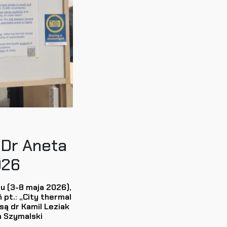
 Dr Aneta
026
 (3-8 maja 2026),
pt.: „City thermal
są dr Kamil Leziak
h Szymalski