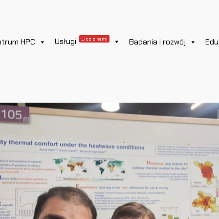
Licz z nami
Usługi
ntrum HPC
Badania i rozwój
Edu