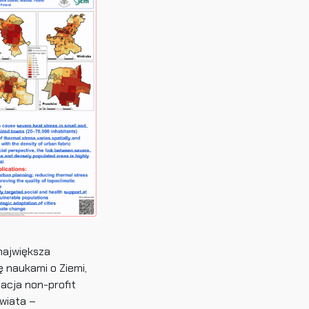
największa
 naukami o Ziemi,
acja non-profit
wiata –