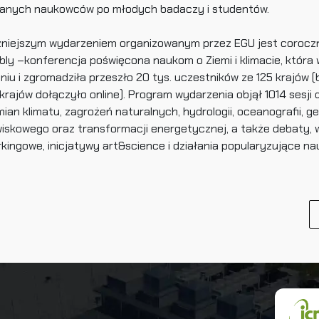
anych naukowców po młodych badaczy i studentów.
niejszym wydarzeniem organizowanym przez EGU jest corocz
ly –konferencja poświęcona naukom o Ziemi i klimacie, która w
niu i zgromadziła przeszło 20 tys. uczestników ze 125 krajów (b
 krajów dołączyło online). Program wydarzenia objął 1014 sesj
mian klimatu, zagrożeń naturalnych, hydrologii, oceanografii, ge
iskowego oraz transformacji energetycznej, a także debaty, 
kingowe, inicjatywy art&science i działania popularyzujące na
Un