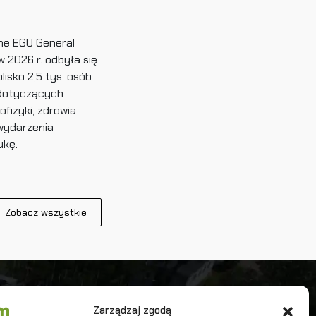
ne EGU General
 2026 r. odbyła się
lisko 2,5 tys. osób
i dotyczących
ofizyki, zdrowia
wydarzenia
ukę.
Zobacz wszystkie
iwersytet Warszawski
Zarządzaj zgodą