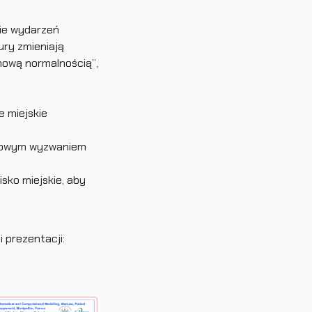
ie wydarzeń
ury zmieniają
„nową normalnością”,
e miejskie
uczowym wyzwaniem
ko miejskie, aby
 prezentacji: