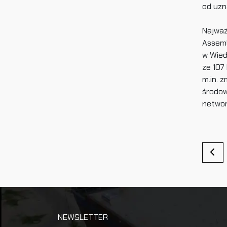
od uzn
Najważ
Assemb
w Wied
ze 107
m.in. z
środow
networ
N
a
w
i
g
a
NEWSLETTER
c