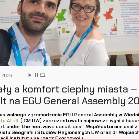
5.2026
ły a komfort cieplny miasta –
lt na EGU General Assembly 2
as walnego zgromadzenia EGU General Assembly w Wiedniu
eta Afelt
(ICM UW) zaprezentowała najnowsze wyniki badań 
t under the heatwave conditions”. Współautorami analiz 
iału Geografii i Studiów Regionalnych UW oraz dr Wojciec
acji Instytutu na rzecz Ekorozwoju.