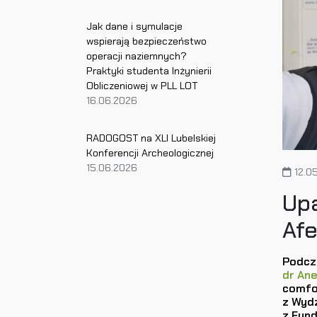
Jak dane i symulacje
wspierają bezpieczeństwo
operacji naziemnych?
Praktyki studenta Inżynierii
Obliczeniowej w PLL LOT
16.06.2026
RADOGOST na XLI Lubelskiej
Konferencji Archeologicznej
15.06.2026
12.0
Upa
Afe
Podcz
dr An
comfor
z Wydz
z Fund