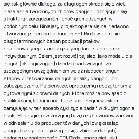
się tak głównie dlatego, że długi ogon składa się z wielu
niezależnie tworzonych zbiorów danych, różniących się
strukturą i zarządzaniem, choć gromadzonych w
podobnym celu. Niniejszy projekt opiera się na niedawno
utworzonej sieci i bazie danych SPI-Birds w zakresie
długoterminowych badań populacji ptaków,
przechowującej i standaryzującej dane na poziomie
indywidualnym. Celem jest rozwój tej sieci jako modelu dla
innych (ekologicznych) dziedzin badawczych, ze
szczególnym uwzględnieniem wciąż niedocenianych
etapów przetwarzania danych, analizy danych i ich
zabezpieczania. Po pierwsze, opracujemy repozytorium z
cytowalnymi zbiorami danych, które można powiązać z
publikacjami, kodami analitycznymi i innymi wynikami,
zamykając w ten sposób cykl życia badań w długim ogonie
nauki. Po drugie, rozszerzymy bazę użytkowników zarówno
w odniesieniu do producentów danych (zwiększając
geograficzny i ekologiczny zasięg zbiorów danych),
badaczy w społeczności SPI-Birds i spoza niej, jak i