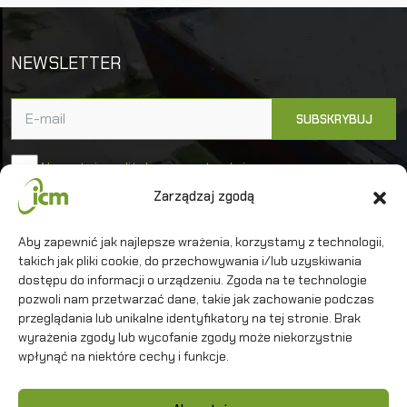
NEWSLETTER
Akceptuję politykę prywatności
Zarządzaj zgodą
Uniwersytet Warszawski
Aby zapewnić jak najlepsze wrażenia, korzystamy z technologii,
takich jak pliki cookie, do przechowywania i/lub uzyskiwania
Interdyscyplinarne Centrum Modelowania
Matematycznego i Komputerowego
dostępu do informacji o urządzeniu. Zgoda na te technologie
pozwoli nam przetwarzać dane, takie jak zachowanie podczas
przeglądania lub unikalne identyfikatory na tej stronie. Brak
wyrażenia zgody lub wycofanie zgody może niekorzystnie
wpłynąć na niektóre cechy i funkcje.
Kontakt