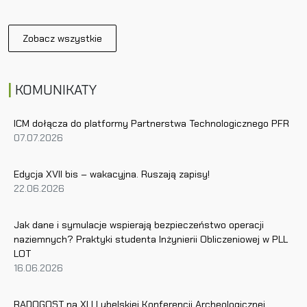
w
i
Zobacz wszystkie
g
a
c
KOMUNIKATY
j
a
w
ICM dołącza do platformy Partnerstwa Technologicznego PFR
07.07.2026
p
i
s
Edycja XVII bis – wakacyjna. Ruszają zapisy!
u
22.06.2026
Jak dane i symulacje wspierają bezpieczeństwo operacji
naziemnych? Praktyki studenta Inżynierii Obliczeniowej w PLL
LOT
16.06.2026
RADOGOST na XLI Lubelskiej Konferencji Archeologicznej