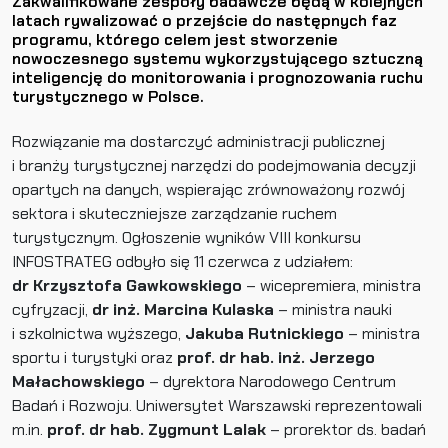
Zakwalifikowane zespoły badawcze będą w kolejnych
latach rywalizować o przejście do następnych faz
programu, którego celem jest stworzenie
nowoczesnego systemu wykorzystującego sztuczną
inteligencję do monitorowania i prognozowania ruchu
turystycznego w Polsce.
Rozwiązanie ma dostarczyć administracji publicznej
i branży turystycznej narzędzi do podejmowania decyzji
opartych na danych, wspierając zrównoważony rozwój
sektora i skuteczniejsze zarządzanie ruchem
turystycznym. Ogłoszenie wyników VIII konkursu
INFOSTRATEG odbyło się 11 czerwca z udziałem:
dr Krzysztofa Gawkowskiego
– wicepremiera, ministra
cyfryzacji,
dr inż. Marcina Kulaska
– ministra nauki
i szkolnictwa wyższego,
Jakuba Rutnickiego
– ministra
sportu i turystyki oraz
prof. dr hab. inż. Jerzego
Małachowskiego
– dyrektora Narodowego Centrum
Badań i Rozwoju. Uniwersytet Warszawski reprezentowali
m.in.
prof. dr hab. Zygmunt Lalak
– prorektor ds. badań