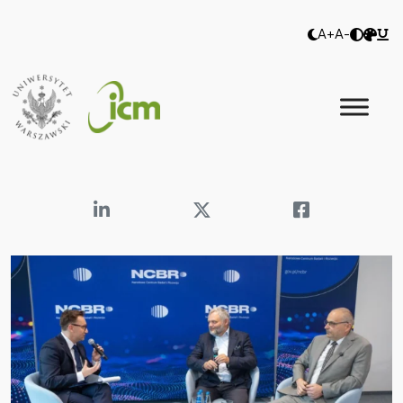
A+
A-