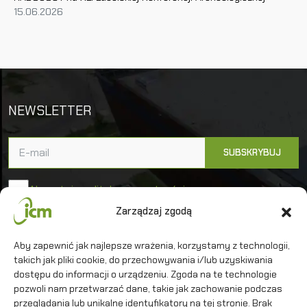
15.06.2026
NEWSLETTER
Akceptuję politykę prywatności
Zarządzaj zgodą
Uniwersytet Warszawski
Aby zapewnić jak najlepsze wrażenia, korzystamy z technologii,
Interdyscyplinarne Centrum Modelowania
takich jak pliki cookie, do przechowywania i/lub uzyskiwania
Matematycznego i Komputerowego
dostępu do informacji o urządzeniu. Zgoda na te technologie
pozwoli nam przetwarzać dane, takie jak zachowanie podczas
przeglądania lub unikalne identyfikatory na tej stronie. Brak