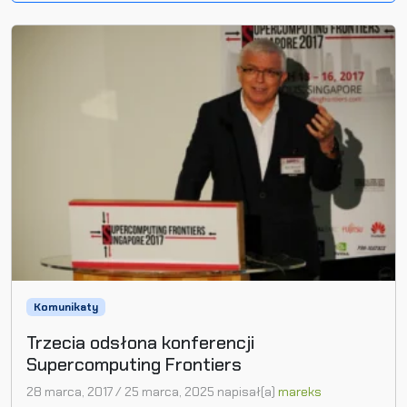
Komunikaty
Trzecia odsłona konferencji
Supercomputing Frontiers
28 marca, 2017
/
25 marca, 2025
napisał(a)
mareks