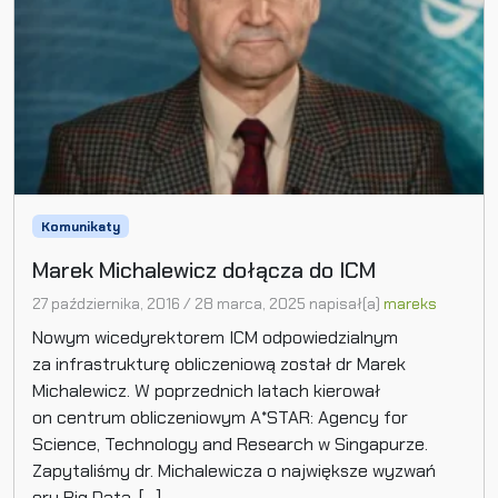
Komunikaty
Marek Michalewicz dołącza do ICM
27 października, 2016
/
28 marca, 2025
napisał(a)
mareks
Nowym wicedyrektorem ICM odpowiedzialnym
za infrastrukturę obliczeniową został dr Marek
Michalewicz. W poprzednich latach kierował
on centrum obliczeniowym A*STAR: Agency for
Science, Technology and Research w Singapurze.
Zapytaliśmy dr. Michalewicza o największe wyzwań
ery Big Data. […]