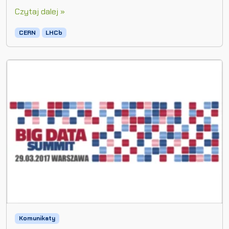
Czytaj dalej »
CERN
LHCb
Komunikaty