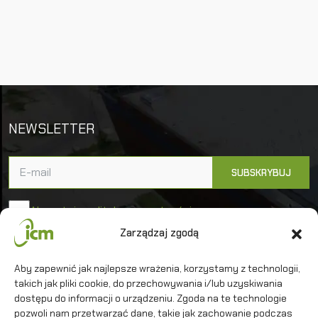
NEWSLETTER
Akceptuję politykę prywatności
Zarządzaj zgodą
Uniwersytet Warszawski
Aby zapewnić jak najlepsze wrażenia, korzystamy z technologii,
takich jak pliki cookie, do przechowywania i/lub uzyskiwania
Interdyscyplinarne Centrum Modelowania
Matematycznego i Komputerowego
dostępu do informacji o urządzeniu. Zgoda na te technologie
pozwoli nam przetwarzać dane, takie jak zachowanie podczas