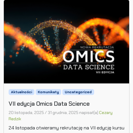
Aktualności
Komunikaty
Uncategorized
VII edycja Omics Data Science
20 listopada, 2025
/
31 grudnia, 2025
napisał(a)
Cezary
Redzik
24 listopada otwieramy rekrutację na VII edycję kursu