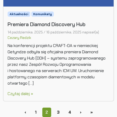
Aktualności
Komunikaty
Premiera Diamond Discovery Hub
14 października, 2025
/
16 października, 2025
napisał(a)
Cezary Redzik
Na konferencji projektu CRAFT-OA w niemieckiej
Getyndze odbyła się oficjalna premiera Diamond
Discovery Hub (DDH) – systemu zaprogramowanego
przez nasz Zespół Rozwoju Oprogramowania
i hostowanego na serwerach ICM UW. Uruchomienie
platformy czasopism diamentowych w modelu
otwartego […]
Czytaj dalej »
Page navigation
Page
Current Page
Page
Page
‹
1
2
3
4
›
»