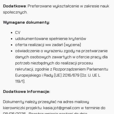
Dodatkowe
: Preferowane wykształcenie w zakresie nauk
społecznych.
Wymagane dokumenty:
CV
udokumentowane spełnienie kryteriów
oferta realizacji ww zadań (wycena)
oświadczenie o wyrażeniu zgody na przetwarzanie
danych osobowych zawartych w ofercie pracy dla
potrzeb niezbędnych do realizacji procesu
rekrutacji, zgodnie z Rozporządzeniem Parlamentu
Europejskiego i Rady (UE) 2016/679 (Dz. U. UE L
119/1).
Dodatkowe informacje:
Dokumenty należy przesyłać na adres mailowy
kierowniczki projektu: kasia.jot@gmail.com w terminie do
08/06/2026
.
Rozstrzygnięcie nastąpi do dnia