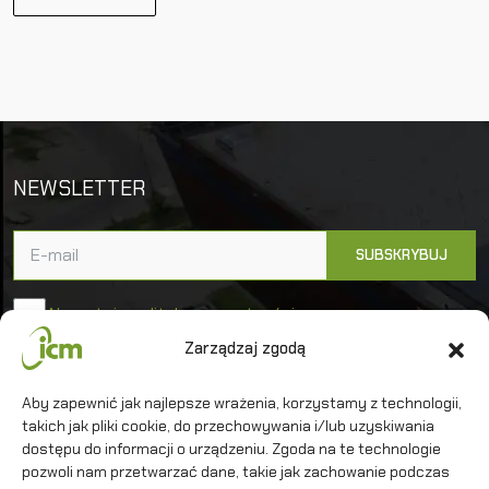
NEWSLETTER
Akceptuję politykę prywatności
Zarządzaj zgodą
Uniwersytet Warszawski
Aby zapewnić jak najlepsze wrażenia, korzystamy z technologii,
Interdyscyplinarne Centrum Modelowania
takich jak pliki cookie, do przechowywania i/lub uzyskiwania
Matematycznego i Komputerowego
dostępu do informacji o urządzeniu. Zgoda na te technologie
pozwoli nam przetwarzać dane, takie jak zachowanie podczas